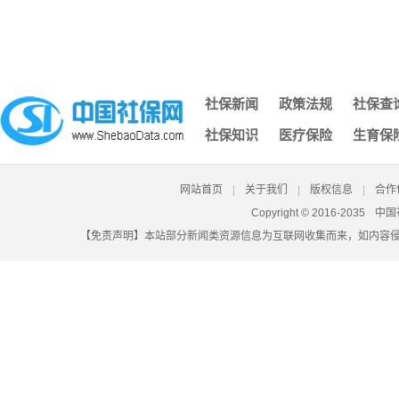
2025年天津养老金能领多少
年
2025年安康养老保险缴费
少
2024-2025年兰州养老
合肥退休工资计发基数是什么
新标准来啦！2024年7月起@汕头市工伤保
社保新闻
政策法规
社保查
密
拉萨退休金怎么算？养老金缴
险
40
社保知识
医疗保险
生育保
网站首页
|
关于我们
|
版权信息
|
合作
Copyright © 2016-2035
中国
【免责声明】本站部分新闻类资源信息为互联网收集而来，如内容