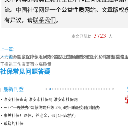
流。
中国社保网
是一个公益性质网站。文章版权
有异议，请
联系我们
。
3723
本文已帮助
人
上一篇：
人力资源社会保障部 民政部 国家卫生健康委 退役军人事务部 国家
下一篇：
国家医疗保障局办公室关于加强和改进医药价格和招采信
于推进工伤康复事业高质量
社保常见问题答疑
最新刊登
淮安社保查询 淮安市社保局 淮安市社保网
三亚“一鹿快办”智慧终端升级 24小时自助服务随到随办
事关社保！退休，养老金，6月1日起执行
蹊跷的社保