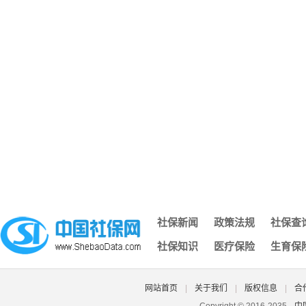
交社保计什么科目,交社保的科目
化，哪条对你影响最
件-2019年泉州生
办社保回执单,办社保回执单需要多久
深圳买社保多久可以用,深圳社保交几个月才能用
黄山社保余额查询,黄山社保缴费明细查询
社保可以在外地办理吗,外地的可以在本地办理社保吗
深圳社保个人需要缴纳金额,深圳社保个人缴费工资填多少
不知道自己的社保编号,什么是社保编号我怎么找不到
网上怎么查社保养老保险费年限,网上怎么查社保养老保险费年
长沙个人缴纳社保查询,长沙市个人社保缴费查询网站
南京社保去哪办,南京办社保去哪里
湖南省社保转移流程图,湖南省内社保转移怎么办理流程
社保每月几号截止,每年社保截止到几月几号
社保新闻
政策法规
社保查
济南社保凭证,济南社保凭证怎么打印
社保知识
医疗保险
生育保
深圳社保个人电脑号,深圳社保电脑号查询个人账户
北京社保登录密码原始密码是什么,北京社保的初始账号密码是
大埔县城乡社保认证,大埔社保网
网站首页
|
关于我们
|
版权信息
|
合