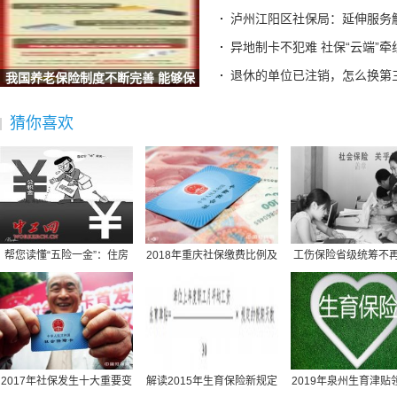
海南省社保中心提示：离退休人员需按期完成养老保险待遇资
泸州江阳区社保局：延伸服务
全国人民代表大会常务委员会关于实施渐进式延迟法定退休年
异地制卡不犯难 社保“云端”牵
梁建章建议按孩子数量发钱：每月3000元直至孩子18岁、家长
退休的单位已注销，怎么换第
我国养老保险制度不断完善 能够保
宜宾三江新区两家单位荣获“全国文明单位”称号
证养老
广东省社保局最新提醒
猜你喜欢
2025“社会保障卡惠享淄博行”消费满减活动启动 全场景扫码
德生科技：公司研发完成了社会保障卡加载数字人民币的技术
社保不够最低缴费年限怎么办？广东社保权威解答
社保并入税务,社保并入税务局缴纳是指什么意思
社保规定医疗保险买什么,社保规定医疗保险买什么险种
原公司倒闭社保怎么办,原公司倒闭社保怎么办理
帮您读懂“五险一金”：住房
2018年重庆社保缴费比例及
工伤保险省级统筹不
北京最低社保缴费基数,北京最低社保缴费基数查询
公积金保障住房（
缴费基数标准一览
同城社保转移需要提供什么材料,同城社保转移需要提供什么材
湖北丹江口市社保包含医疗,丹江口市医保报销比例
保险社保报销范围,社保 报销范围
苏州园区社保转到南京,苏州市区的社保怎样转到苏州园区
2017年社保发生十大重要变
解读2015年生育保险新规定
2019年泉州生育津贴