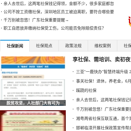
亲人去世后，这两笔社保钱记得领，金额不少，很多家庭都忽
公司不按工资缴社保，深圳地区员工被迫离职，要符合哪些要
千万别被忽悠！广东社保重要提醒→
职工自愿放弃缴纳社保受工伤，公司能否免除赔偿责任？
员工已领取社保现金补贴，离职后还能向单位索赔经济补偿金
湘粤两省社保互联互通，首个案例成功办理
社保观点
政策法规
维权案例
社
社保新闻
邯郸临漳开展社保政策宣传帮办系列活动
享社保、需培训、卖初夜
泸州江阳区社保局：延伸服务触角 传递社保温度
异地制卡不犯难 社保“云端”牵线办
三亚“一鹿快办”智慧终端升级 
退休的单位已注销，怎么换第三代社保卡？北京人社局解答
事关社保！退休，养老金，6月
七台河破冰之举！社保卡+智慧赛事系统解锁冰雪体育数字化新
蹊跷的社保
四川汉源：社保打好服务组合拳 提升重点群体服务质效
亲人去世后，这两笔社保钱记
湖北荆门：社保“私人定制”服务让民生保障更有温度
脱贫攻坚，人社部门大有可为
安徽六安：叶集区人社局工伤宣传进企业 社保政策暖人心
千万别被忽悠！广东社保重要
辽宁：全国首创 沈阳“智慧社保”实现延迟退休政策“指
湘粤两省社保互联互通，首个
甘肃酒泉：数字引擎驱动社保经办升级 智慧服务托起民生
邯郸临漳开展社保政策宣传帮