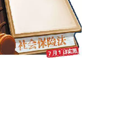
农民工创业更容易 看
社保查询 济南养老保
病负担也减轻了
查询 济南社保网
19年宿迁工伤保险最新
：养老金进入全国统
定：赔偿范围、标准
筹是大势所趋
只依靠延迟退休来改
讨论：再等几十年还
革养老保险制度
有养老金吗
养老保险查询个人账