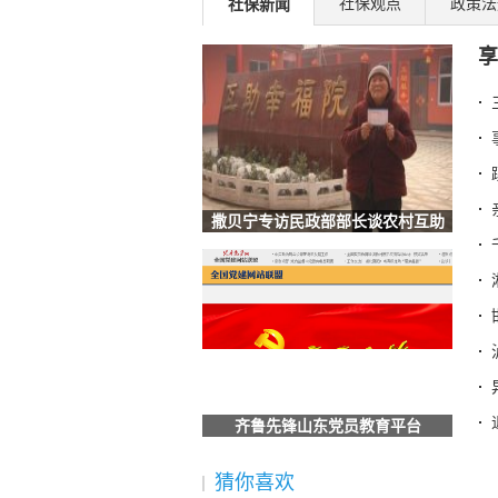
社保观点
政策法
社保新闻
邯郸临漳开展社保政策宣传帮办系列活动
享
泸州江阳区社保局：延伸服务触角 传递
异地制卡不犯难 社保“云端”牵线办
退休的单位已注销，怎么换第三代社保卡
七台河破冰之举！社保卡+智慧赛事系统
四川汉源：社保打好服务组合拳 提升重
湖北荆门：社保“私人定制”服务让民生保
撒贝宁专访民政部部长谈农村互助
安徽六安：叶集区人社局工伤宣传进企业
型养老（图）
辽宁：全国首创 沈阳“智慧社保”实现延迟
甘肃酒泉：数字引擎驱动社保经办升级 
海南省社保中心提示：离退休人员需按期
全国人民代表大会常务委员会关于实施渐
梁建章建议按孩子数量发钱：每月3000
齐鲁先锋山东党员教育平台
宜宾三江新区两家单位荣获“全国文明单位
广东省社保局最新提醒
猜你喜欢
2025“社会保障卡惠享淄博行”消费满减