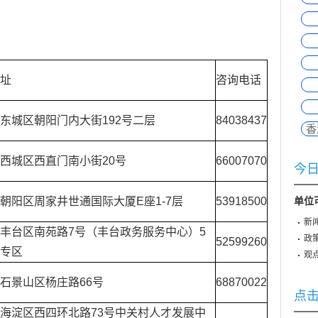
址
咨询电话
东城区朝阳门内大街192号二层
84038437
香
西城区西直门南小街20号
66007070
今
单位
朝阳区周家井世通国际大厦E座1-7层
53918500
新
丰台区南苑路7号（丰台政务服务中心）5
政
52599260
专区
观
石景山区杨庄路66号
68870022
点
海淀区西四环北路73号中关村人才发展中