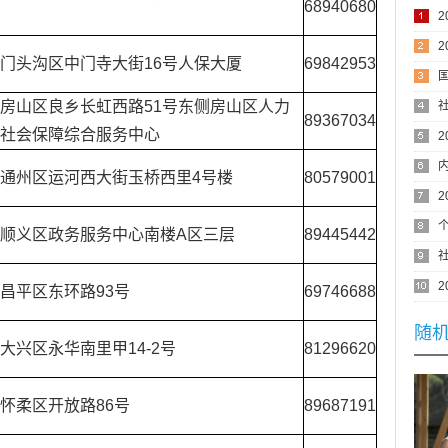
68940680
门头沟区中门寺大街16号人保大厦
69842953
次
房山区良乡长虹西路51号东侧房山区人力
89367034
社会保障
综合服务中心
通州区运河西大街玉桥西里4号楼
80579001
顺义区政务服务中心南楼A区三层
89445442
昌平区东环路93号
69746688
随
大兴区永华南里甲14-2号
81296620
怀柔区开放路86号
89687191