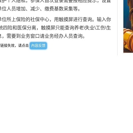
保护个人隐私，参保人首次登录需要按相应提示，设置
去年
济南
单位人员增加、减少、缴费基数采集等。
险
单位所上保险的社保中心，用触摸屏进行查询。输入你
统四险和医保分离，触摸屏只能查询养老\失业\工伤\生
息，需要到业务窗口请业务经办人员查询。
到链接失效，请点击
內容反馈
20
贾康
规
不能
理财
山东