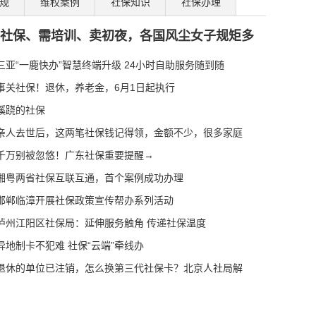
规
维权案例
社保知识
社保办理
社保、需培训、卖初夜，各国风尘女子规矩多
社保温度
三亚“一鹿快办”智慧终端升级 24小时自助服务随到随
？北京人社局解答
事关社保！退休，养老金，6月1日起执行
解锁冰雪体育数字化新
蹊跷的社保
点群体服务质效
亲人去世后，这两笔社保钱记得领，金额不少，很多家庭
障更有温度
 社保政策暖人心
千万别被忽悠！广东社保重要提醒→
退休政策“指
湘粤两省社保互联互通，首个案例成功办理
智慧服务托起民生
邯郸临漳开展社保政策宣传帮办系列活动
完成养老保险待遇资
泸州江阳区社保局：延伸服务触角 传递社保温度
进式延迟法定退休年
异地制卡不犯难 社保“云端”牵线办
元直至孩子18岁、家长
退休的单位已注销，怎么换第三代社保卡？北京人社局解
”称号
活动启动 全场景扫码