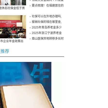
保
领取失业金期间个人需要
要点梳理！在福建居住的
退休后社保金低于男
性 需提前规划
社保可以在外地办理吗,
报销社保的钱在哪里查,
2025年青岛养老金多少
钱
2025年浙江宁波养老金
认
眉山医保异地转移多长时
津市企业年金政策出
卡上场 医保卡将逐步
 九家企业签约浦
停用
友推荐
16年上海产假最新规
市社会保障12333咨
：正常产假98天
服务热线使用简介【