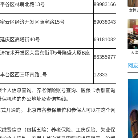
平谷区林萌北路13号
89983166
女性
密云区经济开发区康宝路15号
89038043
延庆区高塔街40号
69181082
济技术开发区荣昌东街甲5号隆盛大厦B座
天
社保
86355977
台
网
丰台区西三环南路1号
12333
保个人信息查询、
养老
保险账号查询、医保卡余额查询
20
社保机构的办公地址及查询热线。
东莞
定
询
月正式开通的。 北京市各参保单位和参保人可以在这个网
保缴费
信息（包括五险：
养老保险
、
工伤保险
、
失业保