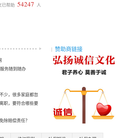
54247
文已帮助
人
赞助商链接
网
助服务随到随办
不少，很多家庭都忽
离职，要符合哪些要
免除赔偿责任？
单位索赔经济补偿金
理