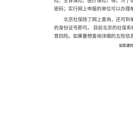
险
、
生育保险
、
医疗保险
）等。为了
密码；实行网上申报的单位可以办理
北京社保除了网上查询，还可到
的身份证号即可。 目前北京的社保系
育四险。如果要想查询详细的五险信
如若遇