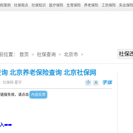
权案例
社保观点
社保知识
医疗保险
生育保险
养老保险
工伤保险
失业保
前位置：
首页
>
社保查询
>
北京市
>
询 北京养老保险查询 北京社保网
小
字体
：社保网-夏宇
大
到链接失效，请点击
內容反馈
入➠➠