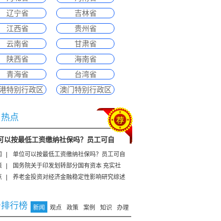
辽宁省
吉林省
江西省
贵州省
云南省
甘肃省
陕西省
海南省
青海省
台湾省
港特别行政区
澳门特别行政区
日热点
可以按最低工资缴纳社保吗？员工可自
闻
|
单位可以按最低工资缴纳社保吗？员工可自
策
|
国务院关于印发划转部分国有资本 充实社
点
|
养老金投资对经济金融稳定性影响研究综述
击排行榜
新闻
观点
政策
案例
知识
办理