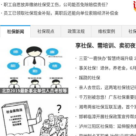
职工自愿放弃缴纳社保受工伤，公司能否免除赔偿责任？
员工已领取社保现金补贴，离职后还能向单位索赔经济补偿金
湘粤两省社保互联互通，首个案例成功办理
邯郸临漳开展社保政策宣传帮办系列活动
社保观点
政策法规
维权案例
社
社保新闻
泸州江阳区社保局：延伸服务触角 传递社保温度
享社保、需培训、卖初夜
异地制卡不犯难 社保“云端”牵线办
退休的单位已注销，怎么换第三代社保卡？北京人社局解答
三亚“一鹿快办”智慧终端升级 
七台河破冰之举！社保卡+智慧赛事系统解锁冰雪体育数字化新
事关社保！退休，养老金，6月
四川汉源：社保打好服务组合拳 提升重点群体服务质效
蹊跷的社保
湖北荆门：社保“私人定制”服务让民生保障更有温度
亲人去世后，这两笔社保钱记
安徽六安：叶集区人社局工伤宣传进企业 社保政策暖人心
北京2015最新事业单位人员考核等
辽宁：全国首创 沈阳“智慧社保”实现延迟退休政策“指
级考核方式及
千万别被忽悠！广东社保重要
甘肃酒泉：数字引擎驱动社保经办升级 智慧服务托起民生
湘粤两省社保互联互通，首个
海南省社保中心提示：离退休人员需按期完成养老保险待遇资
邯郸临漳开展社保政策宣传帮
全国人民代表大会常务委员会关于实施渐进式延迟法定退休年
泸州江阳区社保局：延伸服务
梁建章建议按孩子数量发钱：每月3000元直至孩子18岁、家长