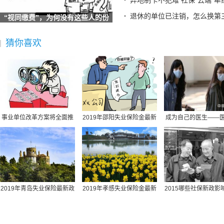
异地制卡不犯难 社保“云端”牵
宜宾三江新区两家单位荣获“全国文明单位”称号
退休的单位已注销，怎么换第
“视同缴费”，为何没有这些人的份
广东省社保局最新提醒
儿？
2025“社会保障卡惠享淄博行”消费满减活动启动 全场景扫码
猜你喜欢
德生科技：公司研发完成了社会保障卡加载数字人民币的技术
社保不够最低缴费年限怎么办？广东社保权威解答
社保并入税务,社保并入税务局缴纳是指什么意思
社保规定医疗保险买什么,社保规定医疗保险买什么险种
原公司倒闭社保怎么办,原公司倒闭社保怎么办理
北京最低社保缴费基数,北京最低社保缴费基数查询
事业单位改革方案将全面推
2019年邵阳失业保险金最新
成为自己的医生——
同城社保转移需要提供什么材料,同城社保转移需要提供什么材
行岗位管理制度
标准：领取条件、流
康民主的崛起
湖北丹江口市社保包含医疗,丹江口市医保报销比例
保险社保报销范围,社保 报销范围
苏州园区社保转到南京,苏州市区的社保怎样转到苏州园区
交社保计什么科目,交社保的科目
2019年青岛失业保险最新政
2019年孝感失业保险金最新
2015哪些社保新政影
办社保回执单,办社保回执单需要多久
策：缴费比例、基数
标准：领取条件、流
职工？
深圳买社保多久可以用,深圳社保交几个月才能用