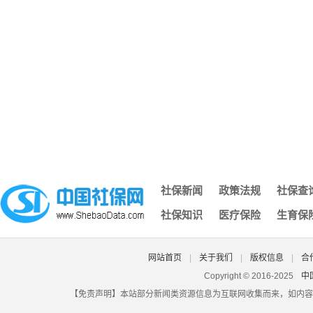
黄山社保余额查询,黄山社保缴费明细查询
社保可以在外地办理吗,外地的可以在本地办理社保吗
深圳社保个人需要缴纳金额,深圳社保个人缴费工资填多少
不知道自己的社保编号,什么是社保编号我怎么找不到
网上怎么查社保养老保险费年限,网上怎么查社保养老保险费年
长沙个人缴纳社保查询,长沙市个人社保缴费查询网站
南京社保去哪办,南京办社保去哪里
湖南省社保转移流程图,湖南省内社保转移怎么办理流程
社保每月几号截止,每年社保截止到几月几号
济南社保凭证,济南社保凭证怎么打印
社保新闻
政策法规
社保查
深圳社保个人电脑号,深圳社保电脑号查询个人账户
社保知识
医疗保险
生育保
北京社保登录密码原始密码是什么,北京社保的初始账号密码是
大埔县城乡社保认证,大埔社保网
自由职业者交社保多少钱一个月,自由职业者一年交社保多少钱
网站首页
|
关于我们
|
版权信息
|
合
湖北省潜江市社保查询,潜江市社会养老保险查询
Copyright © 2016-2025
中
【免责声明】本站部分新闻类资源信息为互联网收集而来，如内容
昆山社保原始密码,昆山社保初始密码