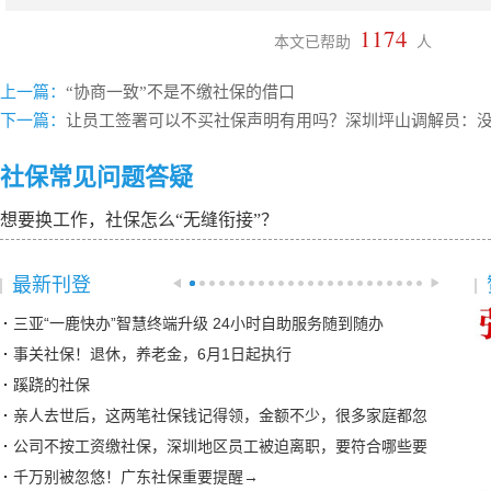
1174
本文已帮助
人
上一篇：
“协商一致”不是不缴社保的借口
下一篇：
让员工签署可以不买社保声明有用吗？深圳坪山调解员：
社保常见问题答疑
想要换工作，社保怎么“无缝衔接”？
最新刊登
三亚“一鹿快办”智慧终端升级 24小时自助服务随到随办
事关社保！退休，养老金，6月1日起执行
蹊跷的社保
亲人去世后，这两笔社保钱记得领，金额不少，很多家庭都忽
公司不按工资缴社保，深圳地区员工被迫离职，要符合哪些要
千万别被忽悠！广东社保重要提醒→