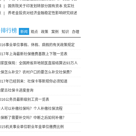
策
|
国务院关于印发划转部分国有资本 充实社
点
|
养老金投资对经济金融稳定性影响研究综述
击排行榜
新闻
观点
政策
案例
知识
办理
2016事业单位事假、休假、病假的有关政策规定
2017年上海最新社保缴费基数上下限一览表
国家医保局：全国跨省异地就医直接结算达93万人
社保怎么补交？农村户口的要怎么补交社保费？
2017年已经到来：社保卡等新规你必须知道
内蒙古社保卡进度查询
2016公务员最新级别工资一览表
个人可以补缴社保吗？个人补缴社保流程
社保断了需要补交吗？中断之后如何补缴？
2015机关事业单位职业年金单位缴费比例