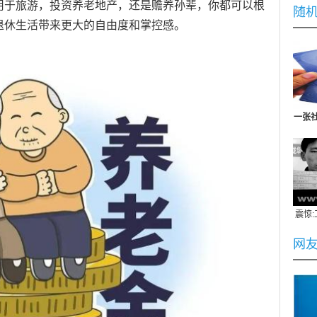
用于旅游，投资养老地产，还是赡养孙辈，你都可以根
随
退休生活带来更大的自由度和掌控感。
一张社
社保
震惊
网
20
20