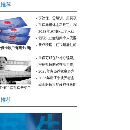
机推荐
享社保、需培训、卖初夜
社保局退休金新规定：20
2023年深圳职工个人社
保
领取失业金期间个人需要
要点梳理！在福建居住的
保卡账户有两个(图)
社保可以在外地办理吗,
报销社保的钱在哪里查,
2025年青岛养老金多少
钱
2025年浙江宁波养老金
个人权益记录下月可
认
眉山医保异地转移多长时
:工作11年社保未买合
热线查询
同未签
友推荐
12上海社保缴费比例
19年贵阳生育保险最新