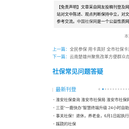
【免责声明】文章采自网友投稿刊登及
站对文中陈述、观点判断保持中立，对
参考交流。
中国社保网
是一个公益性质
本
上一篇：
全民参保 用卡真好 全市社保
下一篇：
云南楚雄州聚焦改革方便群众
社保常见问题答疑
最新刊登
淮安社保查询 淮安市社保局 淮安市社保
三亚“一鹿快办”智慧终端升级 24小时自
事关社保！退休，养老金，6月1日起执行
蹊跷的社保