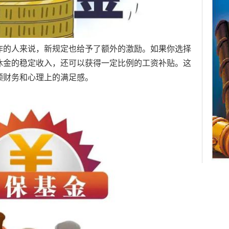
2
规
作的人来说，新规定也给予了额外的激励。如果你选择
休金的稳定收入，还可以获得一定比例的工资补贴。这
企业
泰州
保
顾财务和心理上的满足感。
汕尾
吉
保
万一
“渐进
社