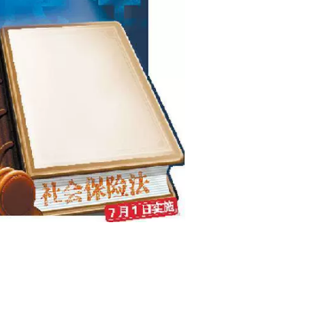
012上海社保比例
定：报销条件、材料
宁愿多发钱也不缴社
生育保险并入基本医
 多地社保纠纷背后
疗保险最新消息
社保查询 汕尾市养老
林省公积金贷款材料
险查询 汕尾社保网
你哪天不在了 微信和
式延迟退休政策”将发
保里的钱能让家人
布？多地人社部门