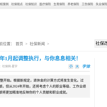
权案例
社保观点
社保知识
医疗保险
生育保险
养老保险
工伤保险
失业保
前位置：
首页
>
社保新闻
>
4年1月起调整执行，与你息息相关！
小
字体
：社保网-夏宇
大
调整开始。根据新规定，退休金的计算方式将发生变化。过
，但从2024年开始，还将考虑个人的职业等级、工作业绩
额将更加精准地反映你的个人贡献和职业成就。