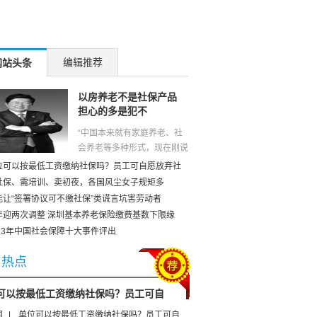
编辑推荐
网站头条
以房养老不是社保产品
担心的多是犯不
“中国本来就有家庭养老、社
会养老等多种形式，现在刚说
要给有房无子女老人多一个以
位可以按最低工资缴纳社保吗？员工可自愿放弃社
房养老商业保险的选择，没想
社保、需培训、卖初夜，各国风尘女子规矩多
到把很多人给搞糊涂了，以为
能让“签署协议可不缴社保”类谎言坑害劳动者
社保也不给、政府也不管，老
年迎两次调整 深圳基本养老保险缴费基数下限缘
人除...
[查看全文]
023年中国社会保障十大事件评出
日热点
可以按最低工资缴纳社保吗？员工可自
闻
|
单位可以按最低工资缴纳社保吗？员工可自