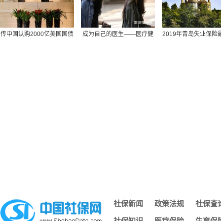
保险社保报销范围,社保 报销范围
苏州园区社保转到南京,苏州市区的社保怎样转到苏州园区
交社保计什么科目,交社保的科目
传中国认购2000亿美国国债
成为自己的医生——医疗健
2019年青岛失业保险
办社保回执单,办社保回执单需要多久
协助美国渡过难关
康民主的崛起
策：缴费比例、基
深圳买社保多久可以用,深圳社保交几个月才能用
黄山社保余额查询,黄山社保缴费明细查询
社保可以在外地办理吗,外地的可以在本地办理社保吗
深圳社保个人需要缴纳金额,深圳社保个人缴费工资填多少
不知道自己的社保编号,什么是社保编号我怎么找不到
网上怎么查社保养老保险费年限,网上怎么查社保养老保险费年
长沙个人缴纳社保查询,长沙市个人社保缴费查询网站
南京社保去哪办,南京办社保去哪里
湖南省社保转移流程图,湖南省内社保转移怎么办理流程
社保每月几号截止,每年社保截止到几月几号
济南社保凭证,济南社保凭证怎么打印
社保新闻
政策法规
社保查
深圳社保个人电脑号,深圳社保电脑号查询个人账户
社保知识
医疗保险
生育保