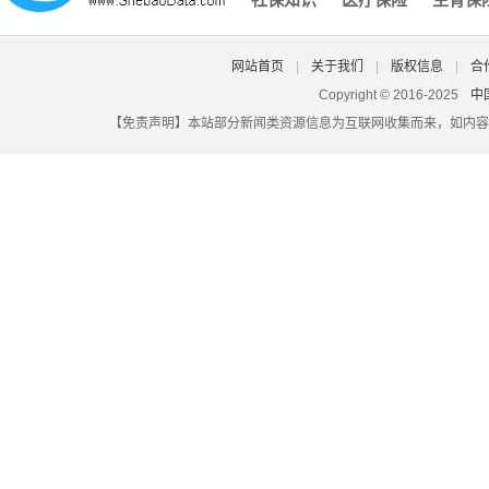
北京社保登录密码原始密码是什么,北京社保的初始账号密码是
大埔县城乡社保认证,大埔社保网
自由职业者交社保多少钱一个月,自由职业者一年交社保多少钱
网站首页
|
关于我们
|
版权信息
|
合
湖北省潜江市社保查询,潜江市社会养老保险查询
Copyright © 2016-2025
中
【免责声明】本站部分新闻类资源信息为互联网收集而来，如内容
昆山社保原始密码,昆山社保初始密码
合肥个人社保怎么办理,合肥个人社保怎么办理转移
没有社保卡没有密码忘了怎么办,社保卡不见了密码也忘了怎么
佛山社保卡怎么定点,佛山社保卡怎么定点医院
深圳社保一次性买断,社保可以一次买断吗
报销社保的钱在哪里查,报销社保的钱在哪里查到
珠海社保网查询系统,珠海市社会保障局个人社保查询
怎么查询社保在哪里交,怎样查询在哪交的社保
吉林白城遣散费和失业金一样吗？（2025/06/03）
2025年天津养老金能领多少钱一个月？社保缴费31年和34年退
灵活就业社保是交哪几种？郑州灵活社保缴费标准2024-2025
南平生育保险和医疗保险是否已经合并？（06/03）
年
2025最新报销比例！职工医保能报销多少？（25/06/03）