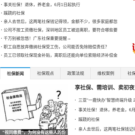
事关社保！退休，养老金，6月1日起执行
蹊跷的社保
亲人去世后，这两笔社保钱记得领，金额不少，很多家庭都忽
公司不按工资缴社保，深圳地区员工被迫离职，要符合哪些要
千万别被忽悠！广东社保重要提醒→
职工自愿放弃缴纳社保受工伤，公司能否免除赔偿责任？
员工已领取社保现金补贴，离职后还能向单位索赔经济补偿金
湘粤两省社保互联互通，首个案例成功办理
邯郸临漳开展社保政策宣传帮办系列活动
社保观点
政策法规
维权案例
社
社保新闻
泸州江阳区社保局：延伸服务触角 传递社保温度
享社保、需培训、卖初夜
异地制卡不犯难 社保“云端”牵线办
退休的单位已注销，怎么换第三代社保卡？北京人社局解答
三亚“一鹿快办”智慧终端升级 
七台河破冰之举！社保卡+智慧赛事系统解锁冰雪体育数字化新
事关社保！退休，养老金，6月
四川汉源：社保打好服务组合拳 提升重点群体服务质效
蹊跷的社保
湖北荆门：社保“私人定制”服务让民生保障更有温度
亲人去世后，这两笔社保钱记
安徽六安：叶集区人社局工伤宣传进企业 社保政策暖人心
“视同缴费”，为何没有这些人的份