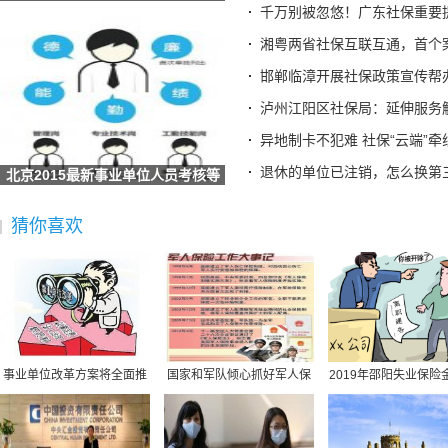
辽宁：全国首创 沈阳“智慧社保”实现延迟退休政策“指
儿？
千万别被忽悠！广东社保重要
甘肃酒泉：数字引擎驱动社保经办升级 智慧服务托起民生
湘粤两省社保互联互通，首个
海南省社保中心提示：离退休人员需按期完成养老保险待遇资
邯郸临漳开展社保政策宣传帮
全国人民代表大会常务委员会关于实施渐进式延迟法定退休年
泸州江阳区社保局：延伸服务
梁建章建议按孩子数量发钱：每月3000元直至孩子18岁、家长
异地制卡不犯难 社保“云端”牵
宜宾三江新区两家单位荣获“全国文明单位”称号
退休的单位已注销，怎么换第
北京2015最新事业单位人员考核等
广东省社保局最新提醒
级考核方式及
2025“社会保障卡惠享淄博行”消费满减活动启动 全场景扫码
猜你喜欢
德生科技：公司研发完成了社会保障卡加载数字人民币的技术
社保不够最低缴费年限怎么办？广东社保权威解答
社保并入税务,社保并入税务局缴纳是指什么意思
社保规定医疗保险买什么,社保规定医疗保险买什么险种
原公司倒闭社保怎么办,原公司倒闭社保怎么办理
北京最低社保缴费基数,北京最低社保缴费基数查询
事业单位改革方案将全面推
国家和军队倾心抓好军人保
2019年邵阳失业保险
同城社保转移需要提供什么材料,同城社保转移需要提供什么材
行岗位管理制度
险工作综述
标准：领取条件、
湖北丹江口市社保包含医疗,丹江口市医保报销比例