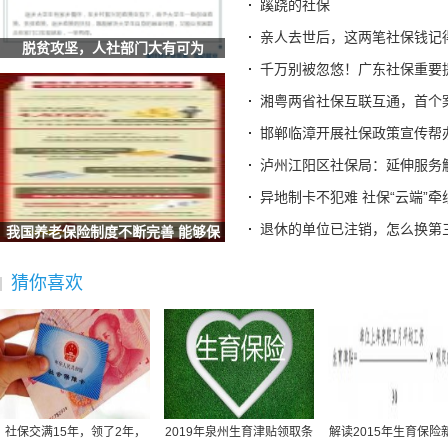
蹊跷的社保
四川汉源：社保打好服务组合拳 提升重点群体服务质效
亲人去世后，这两笔社保钱记
湖北荆门：社保“私人定制”服务让民生保障更有温度
脱贫攻坚，人社部门大有可为
安徽六安：叶集区人社局工伤宣传进企业 社保政策暖人心
千万别被忽悠！广东社保重要
辽宁：全国首创 沈阳“智慧社保”实现延迟退休政策“指
湘粤两省社保互联互通，首个
甘肃酒泉：数字引擎驱动社保经办升级 智慧服务托起民生
邯郸临漳开展社保政策宣传帮
海南省社保中心提示：离退休人员需按期完成养老保险待遇资
泸州江阳区社保局：延伸服务
全国人民代表大会常务委员会关于实施渐进式延迟法定退休年
异地制卡不犯难 社保“云端”牵
梁建章建议按孩子数量发钱：每月3000元直至孩子18岁、家长
退休的单位已注销，怎么换第
我国养老保险制度不断完善 能够保
宜宾三江新区两家单位荣获“全国文明单位”称号
证养老
广东省社保局最新提醒
猜你喜欢
2025“社会保障卡惠享淄博行”消费满减活动启动 全场景扫码
德生科技：公司研发完成了社会保障卡加载数字人民币的技术
社保不够最低缴费年限怎么办？广东社保权威解答
社保并入税务,社保并入税务局缴纳是指什么意思
社保规定医疗保险买什么,社保规定医疗保险买什么险种
原公司倒闭社保怎么办,原公司倒闭社保怎么办理
社保交满15年，领了2年，
2019年泉州生育津贴领取条
解读2015年生育保险