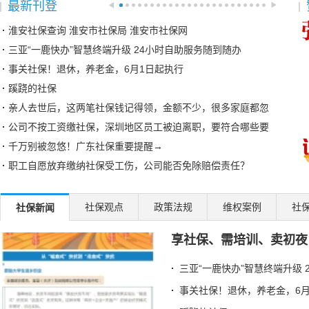
最新刊登
淮安社保查询 淮安市社保局 淮安市社保网
三亚“一鹿快办”智慧终端升级 24小时自助服务随到随办
事关社保！退休，养老金，6月1日起执行
蹊跷的社保
亲人去世后，这两笔社保钱记得领，金额不少，很多家庭都忽
公司不按工资缴社保，深圳地区员工被迫离职，要符合哪些要
千万别被忽悠！广东社保重要提醒→
职工自愿放弃缴纳社保受工伤，公司能否免除赔偿责任？
员工已领取社保现金补贴，离职后还能向单位索赔经济补偿金
湘粤两省社保互联互通，首个案例成功办理
社保观点
政策法规
维权案例
社
社保新闻
邯郸临漳开展社保政策宣传帮办系列活动
享社保、需培训、卖初夜
泸州江阳区社保局：延伸服务触角 传递社保温度
异地制卡不犯难 社保“云端”牵线办
三亚“一鹿快办”智慧终端升级 
退休的单位已注销，怎么换第三代社保卡？北京人社局解答
事关社保！退休，养老金，6月
七台河破冰之举！社保卡+智慧赛事系统解锁冰雪体育数字化新