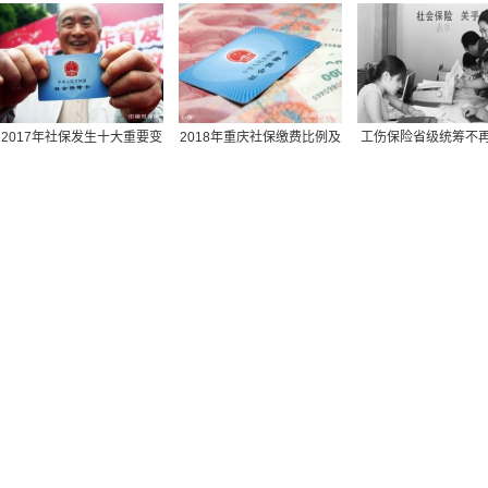
北京最低社保缴费基数,北京最低社保缴费基数查询
人死后本金都没领完
件-2019年泉州生育
同城社保转移需要提供什么材料,同城社保转移需要提供什么材
湖北丹江口市社保包含医疗,丹江口市医保报销比例
保险社保报销范围,社保 报销范围
苏州园区社保转到南京,苏州市区的社保怎样转到苏州园区
2017年社保发生十大重要变
2018年重庆社保缴费比例及
工伤保险省级统筹不
交社保计什么科目,交社保的科目
化，哪条对你影响最
缴费基数标准一览
办社保回执单,办社保回执单需要多久
深圳买社保多久可以用,深圳社保交几个月才能用
黄山社保余额查询,黄山社保缴费明细查询
社保可以在外地办理吗,外地的可以在本地办理社保吗
深圳社保个人需要缴纳金额,深圳社保个人缴费工资填多少
不知道自己的社保编号,什么是社保编号我怎么找不到
网上怎么查社保养老保险费年限,网上怎么查社保养老保险费年
长沙个人缴纳社保查询,长沙市个人社保缴费查询网站
南京社保去哪办,南京办社保去哪里
湖南省社保转移流程图,湖南省内社保转移怎么办理流程