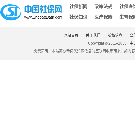
社保每月几号截止,每年社保截止到几月几号
社保新闻
政策法规
社保查
济南社保凭证,济南社保凭证怎么打印
社保知识
医疗保险
生育保
深圳社保个人电脑号,深圳社保电脑号查询个人账户
北京社保登录密码原始密码是什么,北京社保的初始账号密码是
大埔县城乡社保认证,大埔社保网
网站首页
|
关于我们
|
版权信息
|
合
自由职业者交社保多少钱一个月,自由职业者一年交社保多少钱
Copyright © 2016-2035
中
【免责声明】本站部分新闻类资源信息为互联网收集而来，如内容
湖北省潜江市社保查询,潜江市社会养老保险查询
昆山社保原始密码,昆山社保初始密码
合肥个人社保怎么办理,合肥个人社保怎么办理转移
没有社保卡没有密码忘了怎么办,社保卡不见了密码也忘了怎么
佛山社保卡怎么定点,佛山社保卡怎么定点医院
深圳社保一次性买断,社保可以一次买断吗
报销社保的钱在哪里查,报销社保的钱在哪里查到
珠海社保网查询系统,珠海市社会保障局个人社保查询
怎么查询社保在哪里交,怎样查询在哪交的社保
吉林白城遣散费和失业金一样吗？（2025/06/03）