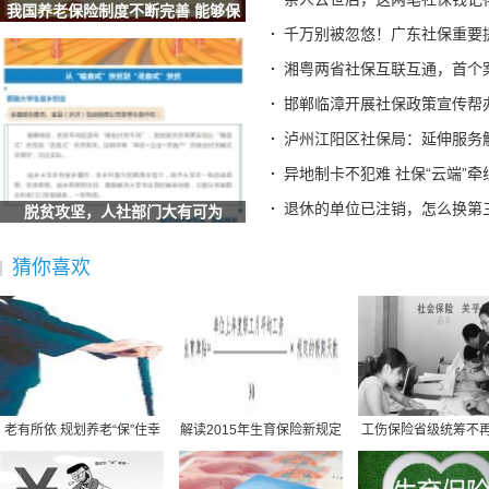
湖北荆门：社保“私人定制”服务让民生保障更有温度
我国养老保险制度不断完善 能够保
安徽六安：叶集区人社局工伤宣传进企业 社保政策暖人心
证养老
千万别被忽悠！广东社保重要
辽宁：全国首创 沈阳“智慧社保”实现延迟退休政策“指
湘粤两省社保互联互通，首个
甘肃酒泉：数字引擎驱动社保经办升级 智慧服务托起民生
邯郸临漳开展社保政策宣传帮
海南省社保中心提示：离退休人员需按期完成养老保险待遇资
泸州江阳区社保局：延伸服务
全国人民代表大会常务委员会关于实施渐进式延迟法定退休年
异地制卡不犯难 社保“云端”牵
梁建章建议按孩子数量发钱：每月3000元直至孩子18岁、家长
退休的单位已注销，怎么换第
脱贫攻坚，人社部门大有可为
宜宾三江新区两家单位荣获“全国文明单位”称号
广东省社保局最新提醒
猜你喜欢
2025“社会保障卡惠享淄博行”消费满减活动启动 全场景扫码
德生科技：公司研发完成了社会保障卡加载数字人民币的技术
社保不够最低缴费年限怎么办？广东社保权威解答
社保并入税务,社保并入税务局缴纳是指什么意思
社保规定医疗保险买什么,社保规定医疗保险买什么险种
原公司倒闭社保怎么办,原公司倒闭社保怎么办理
老有所依 规划养老“保”住幸
解读2015年生育保险新规定
工伤保险省级统筹不
北京最低社保缴费基数,北京最低社保缴费基数查询
福
同城社保转移需要提供什么材料,同城社保转移需要提供什么材