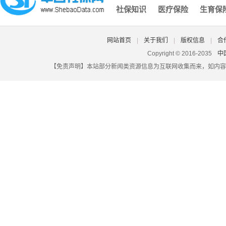
社保知识
医疗保险
生育保
深圳社保个人电脑号,深圳社保电脑号查询个人账户
北京社保登录密码原始密码是什么,北京社保的初始账号密码是
大埔县城乡社保认证,大埔社保网
网站首页
|
关于我们
|
版权信息
|
合
自由职业者交社保多少钱一个月,自由职业者一年交社保多少钱
Copyright © 2016-2035
中
【免责声明】本站部分新闻类资源信息为互联网收集而来，如内容
湖北省潜江市社保查询,潜江市社会养老保险查询
昆山社保原始密码,昆山社保初始密码
合肥个人社保怎么办理,合肥个人社保怎么办理转移
没有社保卡没有密码忘了怎么办,社保卡不见了密码也忘了怎么
佛山社保卡怎么定点,佛山社保卡怎么定点医院
深圳社保一次性买断,社保可以一次买断吗
报销社保的钱在哪里查,报销社保的钱在哪里查到
珠海社保网查询系统,珠海市社会保障局个人社保查询
怎么查询社保在哪里交,怎样查询在哪交的社保
吉林白城遣散费和失业金一样吗？（2025/06/03）
2025年天津养老金能领多少钱一个月？社保缴费31年和34年退
灵活就业社保是交哪几种？郑州灵活社保缴费标准2024-2025