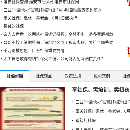
淮安社保查询 淮安市社保局 淮安市社保网
三亚“一鹿快办”智慧终端升级 24小时自助服务随到随办
事关社保！退休，养老金，6月1日起执行
蹊跷的社保
亲人去世后，这两笔社保钱记得领，金额不少，很多家庭都忽
公司不按工资缴社保，深圳地区员工被迫离职，要符合哪些要
千万别被忽悠！广东社保重要提醒→
职工自愿放弃缴纳社保受工伤，公司能否免除赔偿责任？
员工已领取社保现金补贴，离职后还能向单位索赔经济补偿金
湘粤两省社保互联互通，首个案例成功办理
社保观点
政策法规
维权案例
社
社保新闻
邯郸临漳开展社保政策宣传帮办系列活动
享社保、需培训、卖初夜
泸州江阳区社保局：延伸服务触角 传递社保温度
异地制卡不犯难 社保“云端”牵线办
三亚“一鹿快办”智慧终端升级 
退休的单位已注销，怎么换第三代社保卡？北京人社局解答
事关社保！退休，养老金，6月
七台河破冰之举！社保卡+智慧赛事系统解锁冰雪体育数字化新
蹊跷的社保
四川汉源：社保打好服务组合拳 提升重点群体服务质效
亲人去世后，这两笔社保钱记