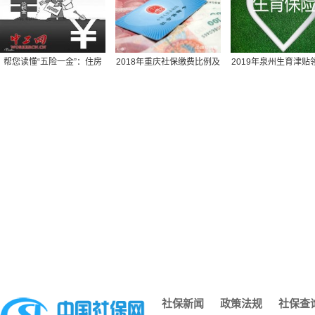
湖北丹江口市社保包含医疗,丹江口市医保报销比例
保险社保报销范围,社保 报销范围
苏州园区社保转到南京,苏州市区的社保怎样转到苏州园区
帮您读懂“五险一金”：住房
2018年重庆社保缴费比例及
2019年泉州生育津贴
交社保计什么科目,交社保的科目
公积金保障住房（
缴费基数标准一览
件-2019年泉州生
办社保回执单,办社保回执单需要多久
深圳买社保多久可以用,深圳社保交几个月才能用
黄山社保余额查询,黄山社保缴费明细查询
社保可以在外地办理吗,外地的可以在本地办理社保吗
深圳社保个人需要缴纳金额,深圳社保个人缴费工资填多少
不知道自己的社保编号,什么是社保编号我怎么找不到
网上怎么查社保养老保险费年限,网上怎么查社保养老保险费年
长沙个人缴纳社保查询,长沙市个人社保缴费查询网站
南京社保去哪办,南京办社保去哪里
湖南省社保转移流程图,湖南省内社保转移怎么办理流程
社保每月几号截止,每年社保截止到几月几号
社保新闻
政策法规
社保查
济南社保凭证,济南社保凭证怎么打印