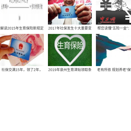
社保不够最低缴费年限怎么办？广东社保权威解答
社保并入税务,社保并入税务局缴纳是指什么意思
社保规定医疗保险买什么,社保规定医疗保险买什么险种
原公司倒闭社保怎么办,原公司倒闭社保怎么办理
解读2015年生育保险新规定
2017年社保发生十大重要变
帮您读懂“五险一金”
北京最低社保缴费基数,北京最低社保缴费基数查询
化，哪条对你影响最
公积金保障住房
同城社保转移需要提供什么材料,同城社保转移需要提供什么材
湖北丹江口市社保包含医疗,丹江口市医保报销比例
保险社保报销范围,社保 报销范围
苏州园区社保转到南京,苏州市区的社保怎样转到苏州园区
社保交满15年，领了2年，
2019年泉州生育津贴领取条
老有所依 规划养老“保
交社保计什么科目,交社保的科目
人死后本金都没领完
件-2019年泉州生育
福
办社保回执单,办社保回执单需要多久
深圳买社保多久可以用,深圳社保交几个月才能用
黄山社保余额查询,黄山社保缴费明细查询
社保可以在外地办理吗,外地的可以在本地办理社保吗
深圳社保个人需要缴纳金额,深圳社保个人缴费工资填多少
不知道自己的社保编号,什么是社保编号我怎么找不到