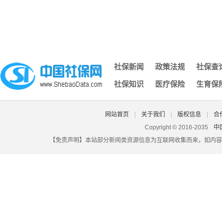
网上怎么查社保养老保险费年限,网上怎么查社保养老保险费年
长沙个人缴纳社保查询,长沙市个人社保缴费查询网站
南京社保去哪办,南京办社保去哪里
湖南省社保转移流程图,湖南省内社保转移怎么办理流程
社保每月几号截止,每年社保截止到几月几号
社保新闻
政策法规
社保查
济南社保凭证,济南社保凭证怎么打印
社保知识
医疗保险
生育保
深圳社保个人电脑号,深圳社保电脑号查询个人账户
北京社保登录密码原始密码是什么,北京社保的初始账号密码是
大埔县城乡社保认证,大埔社保网
网站首页
|
关于我们
|
版权信息
|
合
自由职业者交社保多少钱一个月,自由职业者一年交社保多少钱
Copyright © 2016-2035
中
【免责声明】本站部分新闻类资源信息为互联网收集而来，如内容
湖北省潜江市社保查询,潜江市社会养老保险查询
昆山社保原始密码,昆山社保初始密码
合肥个人社保怎么办理,合肥个人社保怎么办理转移
没有社保卡没有密码忘了怎么办,社保卡不见了密码也忘了怎么
佛山社保卡怎么定点,佛山社保卡怎么定点医院
深圳社保一次性买断,社保可以一次买断吗