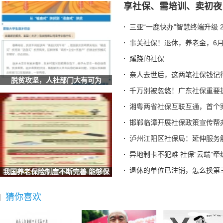
享社保、需培训、卖初夜
泸州江阳区社保局：延伸服务触角 传递社保温度
异地制卡不犯难 社保“云端”牵线办
三亚“一鹿快办”智慧终端升级 
退休的单位已注销，怎么换第三代社保卡？北京人社局解答
事关社保！退休，养老金，6月
七台河破冰之举！社保卡+智慧赛事系统解锁冰雪体育数字化新
蹊跷的社保
四川汉源：社保打好服务组合拳 提升重点群体服务质效
亲人去世后，这两笔社保钱记
湖北荆门：社保“私人定制”服务让民生保障更有温度
脱贫攻坚，人社部门大有可为
安徽六安：叶集区人社局工伤宣传进企业 社保政策暖人心
千万别被忽悠！广东社保重要
辽宁：全国首创 沈阳“智慧社保”实现延迟退休政策“指
湘粤两省社保互联互通，首个
甘肃酒泉：数字引擎驱动社保经办升级 智慧服务托起民生
邯郸临漳开展社保政策宣传帮
海南省社保中心提示：离退休人员需按期完成养老保险待遇资
泸州江阳区社保局：延伸服务
全国人民代表大会常务委员会关于实施渐进式延迟法定退休年
异地制卡不犯难 社保“云端”牵
梁建章建议按孩子数量发钱：每月3000元直至孩子18岁、家长
退休的单位已注销，怎么换第
我国养老保险制度不断完善 能够保
宜宾三江新区两家单位荣获“全国文明单位”称号
证养老
广东省社保局最新提醒
猜你喜欢
2025“社会保障卡惠享淄博行”消费满减活动启动 全场景扫码
德生科技：公司研发完成了社会保障卡加载数字人民币的技术