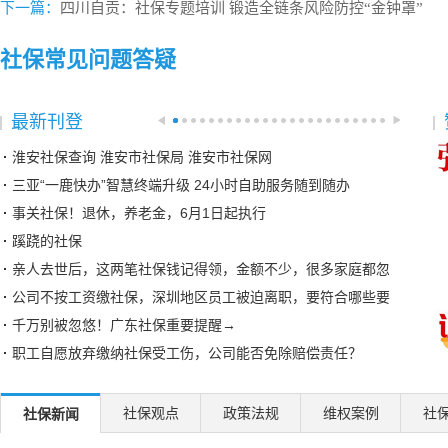
下一篇：
四川自贡：社保专题培训 锻造全链条风险防控“金钟罩”
社保常见问题答疑
最新刊登
淮安社保查询 淮安市社保局 淮安市社保网
三亚“一鹿快办”智慧终端升级 24小时自助服务随到随办
事关社保！退休，养老金，6月1日起执行
蹊跷的社保
亲人去世后，这两笔社保钱记得领，金额不少，很多家庭都忽
公司不按工资缴社保，深圳地区员工被迫离职，要符合哪些要
千万别被忽悠！广东社保重要提醒→
职工自愿放弃缴纳社保受工伤，公司能否免除赔偿责任？
员工已领取社保现金补贴，离职后还能向单位索赔经济补偿金
湘粤两省社保互联互通，首个案例成功办理
社保观点
政策法规
维权案例
社
社保新闻
邯郸临漳开展社保政策宣传帮办系列活动