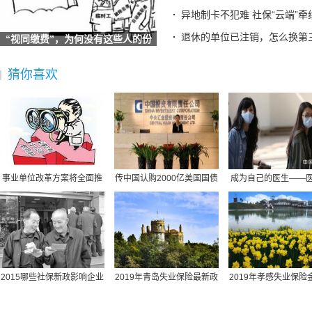
梁建章建议按孩子数量发钱：每月3000元直至孩子18岁、家长
异地制卡不犯难 社保“云端”牵
宜宾三江新区两家单位荣获“全国文明单位”称号
退休的单位已注销，怎么换第
“视同缴费”，为何没有这些人的份
广东省社保局最新提醒
儿？
2025“社会保障卡惠享淄博行”消费满减活动启动 全场景扫码
猜你喜欢
德生科技：公司研发完成了社会保障卡加载数字人民币的技术
社保不够最低缴费年限怎么办？广东社保权威解答
社保并入税务,社保并入税务局缴纳是指什么意思
社保规定医疗保险买什么,社保规定医疗保险买什么险种
原公司倒闭社保怎么办,原公司倒闭社保怎么办理
北京最低社保缴费基数,北京最低社保缴费基数查询
事业单位改革方案将全面推
传中国认购2000亿美国国债
成为自己的医生——
同城社保转移需要提供什么材料,同城社保转移需要提供什么材
行岗位管理制度
协助美国渡过难关
康民主的崛起
湖北丹江口市社保包含医疗,丹江口市医保报销比例
保险社保报销范围,社保 报销范围
苏州园区社保转到南京,苏州市区的社保怎样转到苏州园区
交社保计什么科目,交社保的科目
2015哪些社保新政影响企业
2019年青岛失业保险最新政
2019年孝感失业保险
办社保回执单,办社保回执单需要多久
职工？
策：缴费比例、基数
标准：领取条件、