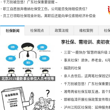
千万别被忽悠！广东社保重要提醒→
职工自愿放弃缴纳社保受工伤，公司能否免除赔偿责任？
员工已领取社保现金补贴，离职后还能向单位索赔经济补偿金
湘粤两省社保互联互通，首个案例成功办理
邯郸临漳开展社保政策宣传帮办系列活动
社保观点
政策法规
维权案例
社
社保新闻
泸州江阳区社保局：延伸服务触角 传递社保温度
享社保、需培训、卖初夜
异地制卡不犯难 社保“云端”牵线办
退休的单位已注销，怎么换第三代社保卡？北京人社局解答
三亚“一鹿快办”智慧终端升级 
七台河破冰之举！社保卡+智慧赛事系统解锁冰雪体育数字化新
事关社保！退休，养老金，6月
四川汉源：社保打好服务组合拳 提升重点群体服务质效
蹊跷的社保
湖北荆门：社保“私人定制”服务让民生保障更有温度
亲人去世后，这两笔社保钱记
安徽六安：叶集区人社局工伤宣传进企业 社保政策暖人心
北京2015最新事业单位人员考核等
辽宁：全国首创 沈阳“智慧社保”实现延迟退休政策“指
级考核方式及
千万别被忽悠！广东社保重要
甘肃酒泉：数字引擎驱动社保经办升级 智慧服务托起民生
湘粤两省社保互联互通，首个
海南省社保中心提示：离退休人员需按期完成养老保险待遇资
邯郸临漳开展社保政策宣传帮
全国人民代表大会常务委员会关于实施渐进式延迟法定退休年
泸州江阳区社保局：延伸服务