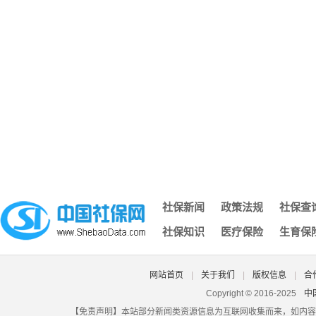
深圳买社保多久可以用,深圳社保交几个月才能用
黄山社保余额查询,黄山社保缴费明细查询
社保可以在外地办理吗,外地的可以在本地办理社保吗
深圳社保个人需要缴纳金额,深圳社保个人缴费工资填多少
不知道自己的社保编号,什么是社保编号我怎么找不到
网上怎么查社保养老保险费年限,网上怎么查社保养老保险费年
长沙个人缴纳社保查询,长沙市个人社保缴费查询网站
南京社保去哪办,南京办社保去哪里
湖南省社保转移流程图,湖南省内社保转移怎么办理流程
社保每月几号截止,每年社保截止到几月几号
济南社保凭证,济南社保凭证怎么打印
社保新闻
政策法规
社保查
深圳社保个人电脑号,深圳社保电脑号查询个人账户
社保知识
医疗保险
生育保
北京社保登录密码原始密码是什么,北京社保的初始账号密码是
大埔县城乡社保认证,大埔社保网
自由职业者交社保多少钱一个月,自由职业者一年交社保多少钱
网站首页
|
关于我们
|
版权信息
|
合
湖北省潜江市社保查询,潜江市社会养老保险查询
Copyright © 2016-2025
中
【免责声明】本站部分新闻类资源信息为互联网收集而来，如内容
昆山社保原始密码,昆山社保初始密码