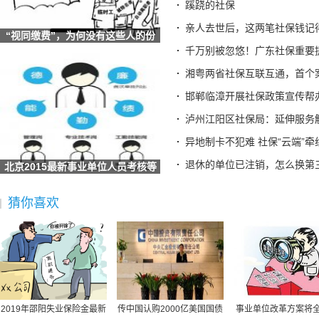
蹊跷的社保
湖北荆门：社保“私人定制”服务让民生保障更有温度
亲人去世后，这两笔社保钱记
安徽六安：叶集区人社局工伤宣传进企业 社保政策暖人心
“视同缴费”，为何没有这些人的份
辽宁：全国首创 沈阳“智慧社保”实现延迟退休政策“指
儿？
千万别被忽悠！广东社保重要
甘肃酒泉：数字引擎驱动社保经办升级 智慧服务托起民生
湘粤两省社保互联互通，首个
海南省社保中心提示：离退休人员需按期完成养老保险待遇资
邯郸临漳开展社保政策宣传帮
全国人民代表大会常务委员会关于实施渐进式延迟法定退休年
泸州江阳区社保局：延伸服务
梁建章建议按孩子数量发钱：每月3000元直至孩子18岁、家长
异地制卡不犯难 社保“云端”牵
宜宾三江新区两家单位荣获“全国文明单位”称号
退休的单位已注销，怎么换第
北京2015最新事业单位人员考核等
广东省社保局最新提醒
级考核方式及
2025“社会保障卡惠享淄博行”消费满减活动启动 全场景扫码
猜你喜欢
德生科技：公司研发完成了社会保障卡加载数字人民币的技术
社保不够最低缴费年限怎么办？广东社保权威解答
社保并入税务,社保并入税务局缴纳是指什么意思
社保规定医疗保险买什么,社保规定医疗保险买什么险种
原公司倒闭社保怎么办,原公司倒闭社保怎么办理
北京最低社保缴费基数,北京最低社保缴费基数查询
2019年邵阳失业保险金最新
传中国认购2000亿美国国债
事业单位改革方案将