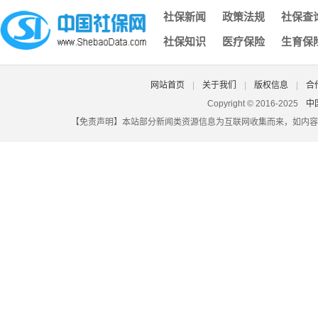
济南社保凭证,济南社保凭证怎么打印
社保新闻
政策法规
社保查
深圳社保个人电脑号,深圳社保电脑号查询个人账户
社保知识
医疗保险
生育保
北京社保登录密码原始密码是什么,北京社保的初始账号密码是
大埔县城乡社保认证,大埔社保网
自由职业者交社保多少钱一个月,自由职业者一年交社保多少钱
网站首页
|
关于我们
|
版权信息
|
合
湖北省潜江市社保查询,潜江市社会养老保险查询
Copyright © 2016-2025
中
【免责声明】本站部分新闻类资源信息为互联网收集而来，如内容
昆山社保原始密码,昆山社保初始密码
合肥个人社保怎么办理,合肥个人社保怎么办理转移
没有社保卡没有密码忘了怎么办,社保卡不见了密码也忘了怎么
佛山社保卡怎么定点,佛山社保卡怎么定点医院
深圳社保一次性买断,社保可以一次买断吗
报销社保的钱在哪里查,报销社保的钱在哪里查到
珠海社保网查询系统,珠海市社会保障局个人社保查询
怎么查询社保在哪里交,怎样查询在哪交的社保
吉林白城遣散费和失业金一样吗？（2025/06/03）
2025年天津养老金能领多少钱一个月？社保缴费31年和34年退