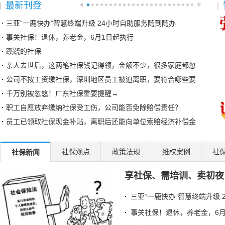
最新刊登
三亚“一鹿快办”智慧终端升级 24小时自助服务随到随办
事关社保！退休，养老金，6月1日起执行
蹊跷的社保
亲人去世后，这两笔社保钱记得领，金额不少，很多家庭都忽
公司不按工资缴社保，深圳地区员工被迫离职，要符合哪些要
千万别被忽悠！广东社保重要提醒→
职工自愿放弃缴纳社保受工伤，公司能否免除赔偿责任？
员工已领取社保现金补贴，离职后还能向单位索赔经济补偿金
湘粤两省社保互联互通，首个案例成功办理
邯郸临漳开展社保政策宣传帮办系列活动
社保观点
政策法规
维权案例
社
社保新闻
泸州江阳区社保局：延伸服务触角 传递社保温度
享社保、需培训、卖初夜
异地制卡不犯难 社保“云端”牵线办
退休的单位已注销，怎么换第三代社保卡？北京人社局解答
三亚“一鹿快办”智慧终端升级 
七台河破冰之举！社保卡+智慧赛事系统解锁冰雪体育数字化新
事关社保！退休，养老金，6月
四川汉源：社保打好服务组合拳 提升重点群体服务质效