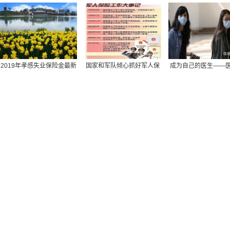
同城社保转移需要提供什么材料,同城社保转移需要提供什么材
标准：领取条件、流
协助美国渡过难关
行岗位管理制度
湖北丹江口市社保包含医疗,丹江口市医保报销比例
保险社保报销范围,社保 报销范围
苏州园区社保转到南京,苏州市区的社保怎样转到苏州园区
交社保计什么科目,交社保的科目
2019年孝感失业保险金最新
国家和军队倾心抓好军人保
成为自己的医生——
办社保回执单,办社保回执单需要多久
标准：领取条件、流
险工作综述
康民主的崛起
深圳买社保多久可以用,深圳社保交几个月才能用
黄山社保余额查询,黄山社保缴费明细查询
社保可以在外地办理吗,外地的可以在本地办理社保吗
深圳社保个人需要缴纳金额,深圳社保个人缴费工资填多少
不知道自己的社保编号,什么是社保编号我怎么找不到
网上怎么查社保养老保险费年限,网上怎么查社保养老保险费年
长沙个人缴纳社保查询,长沙市个人社保缴费查询网站
南京社保去哪办,南京办社保去哪里
湖南省社保转移流程图,湖南省内社保转移怎么办理流程
社保每月几号截止,每年社保截止到几月几号