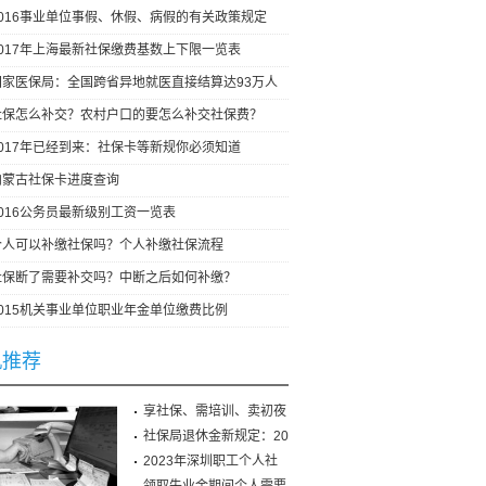
2016事业单位事假、休假、病假的有关政策规定
2017年上海最新社保缴费基数上下限一览表
国家医保局：全国跨省异地就医直接结算达93万人
社保怎么补交？农村户口的要怎么补交社保费？
2017年已经到来：社保卡等新规你必须知道
内蒙古社保卡进度查询
2016公务员最新级别工资一览表
个人可以补缴社保吗？个人补缴社保流程
社保断了需要补交吗？中断之后如何补缴？
2015机关事业单位职业年金单位缴费比例
机推荐
享社保、需培训、卖初夜
社保局退休金新规定：20
2023年深圳职工个人社