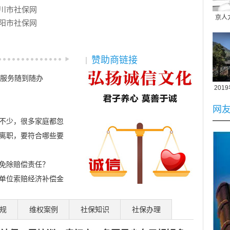
铜川市社保网
京人
咸阳市社保网
平
赞助商链接
助服务随到随办
20
教授
政
网
不少，很多家庭都忽
离职，要符合哪些要
20
免除赔偿责任？
孙雨
标
免
单位索赔经济补偿金
理
规
维权案例
社保知识
社保办理
社保温度