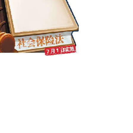
16二连浩特工伤保险费
结婚为社保，结婚离
率调整新消息
婚谁之过？
15年人社部公布各地月
九条为牛市奠定制度
低工资标准最新消息
基础
、社保、养老…让你
绑定或变更社康中心
幸福感更充实有保障
的受理时限？
住房限购限贷政策仍