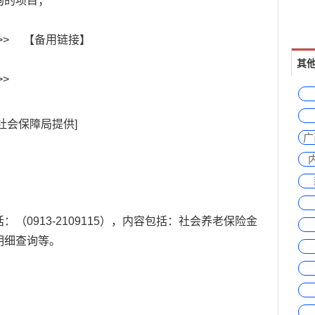
询的项目；
>
【
备用链接
】
其
>
。
社会保障
局提供]
广
：（0913-2109115），内容包括：社会
养老
保险金
明细查询等。