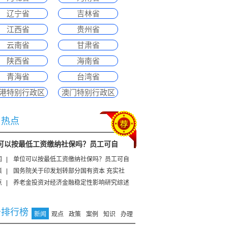
辽宁省
吉林省
江西省
贵州省
云南省
甘肃省
陕西省
海南省
青海省
台湾省
港特别行政区
澳门特别行政区
日热点
可以按最低工资缴纳社保吗？员工可自
闻
|
单位可以按最低工资缴纳社保吗？员工可自
策
|
国务院关于印发划转部分国有资本 充实社
点
|
养老金投资对经济金融稳定性影响研究综述
击排行榜
新闻
观点
政策
案例
知识
办理