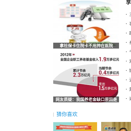
享
异地制卡不犯难 社保“云端”牵线办
退休的单位已注销，怎么换第三代社保卡
七台河破冰之举！社保卡+智慧赛事系统
四川汉源：社保打好服务组合拳 提升重
湖北荆门：社保“私人定制”服务让民生保
安徽六安：叶集区人社局工伤宣传进企业
拿社保卡住院卡不用押在医院
辽宁：全国首创 沈阳“智慧社保”实现延迟
甘肃酒泉：数字引擎驱动社保经办升级 
海南省社保中心提示：离退休人员需按期
全国人民代表大会常务委员会关于实施渐
梁建章建议按孩子数量发钱：每月3000
宜宾三江新区两家单位荣获“全国文明单位
网友质疑：我国养老金缺口原因是
广东省社保局最新提醒
投资不当要还
2025“社会保障卡惠享淄博行”消费满减
猜你喜欢
德生科技：公司研发完成了社会保障卡加
社保不够最低缴费年限怎么办？广东社保