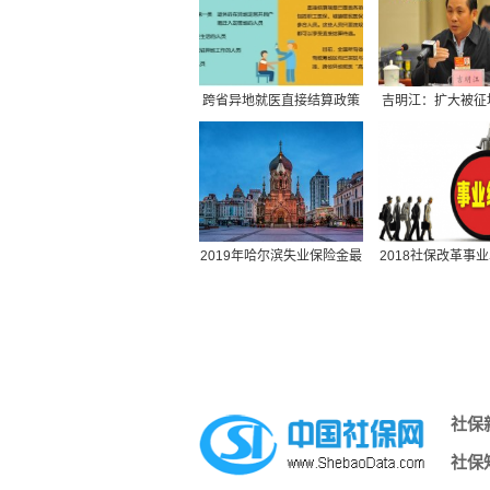
社保并入税务,社保并入税务局缴纳是指
社保规定医疗保险买什么,社保规定医疗
原公司倒闭社保怎么办,原公司倒闭社保
北京最低社保缴费基数,北京最低社保缴
跨省异地就医直接结算政策
吉明江：扩大被征
同城社保转移需要提供什么材料,同城社
解读（一）
老保险范
湖北丹江口市社保包含医疗,丹江口市医
保险社保报销范围,社保 报销范围
苏州园区社保转到南京,苏州市区的社保
交社保计什么科目,交社保的科目
2019年哈尔滨失业保险金最
2018社保改革事
办社保回执单,办社保回执单需要多久
新标准：领取条件、
策，这两大关
深圳买社保多久可以用,深圳社保交几个
黄山社保余额查询,黄山社保缴费明细查
社保可以在外地办理吗,外地的可以在本
深圳社保个人需要缴纳金额,深圳社保个
社保
不知道自己的社保编号,什么是社保编号
网上怎么查社保养老保险费年限,网上怎
社保