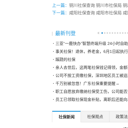
上一篇：
铜川社保查询 铜川市社保局 
下一篇：
咸阳社保查询 咸阳市社保局 
最新刊登
三亚“一鹿快办”智慧终端升级 24小时自
事关社保！退休，养老金，6月1日起执行
蹊跷的社保
亲人去世后，这两笔社保钱记得领，金额
公司不按工资缴社保，深圳地区员工被迫
千万别被忽悠！广东社保重要提醒→
职工自愿放弃缴纳社保受工伤，公司能否
员工已领取社保现金补贴，离职后还能向
湘粤两省社保互联互通，首个案例成功办
邯郸临漳开展社保政策宣传帮办系列活动
社保观点
政策法
社保新闻
泸州江阳区社保局：延伸服务触角 传递