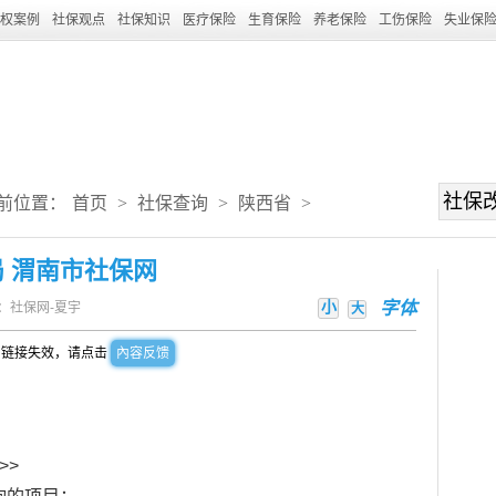
权案例
社保观点
社保知识
医疗保险
生育保险
养老保险
工伤保险
失业保
前位置：
首页
>
社保查询
>
陕西省
>
 渭南市社保网
小
字体
：社保网-夏宇
大
到链接失效，请点击
內容反馈
>>