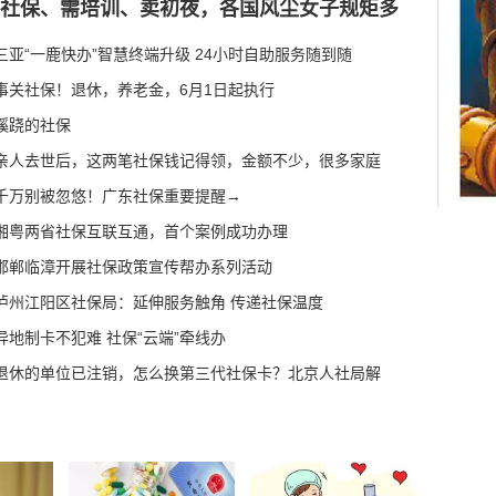
社保、需培训、卖初夜，各国风尘女子规矩多
20
父女
？北京人社局解答
三亚“一鹿快办”智慧终端升级 24小时自助服务随到随
解锁冰雪体育数字化新
事关社保！退休，养老金，6月1日起执行
点群体服务质效
蹊跷的社保
障更有温度
亲人去世后，这两笔社保钱记得领，金额不少，很多家庭
 社保政策暖人心
20
新国
退休政策“指
千万别被忽悠！广东社保重要提醒→
最
智慧服务托起民生
湘粤两省社保互联互通，首个案例成功办理
完成养老保险待遇资
邯郸临漳开展社保政策宣传帮办系列活动
进式延迟法定退休年
泸州江阳区社保局：延伸服务触角 传递社保温度
元直至孩子18岁、家长
收入
异地制卡不犯难 社保“云端”牵线办
企业
”称号
的
退休的单位已注销，怎么换第三代社保卡？北京人社局解
活动启动 全场景扫码
载数字人民币的技术
权威解答
深圳