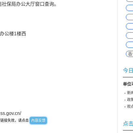
南社保局办公大厅窗口查询。
办公楼1楼西
香
今
单位
新
政
观
ss.gov.cn/
到链接失效，请点击
內容反馈
点