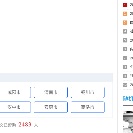
次
咸阳市
渭南市
铜川市
随
汉中市
安康市
商洛市
2483
文已帮助
人