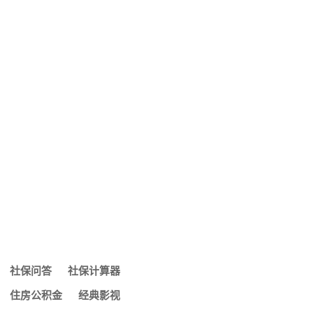
松绑 外地人在深买
社保问答
社保计算器
住房公积金
经典影视