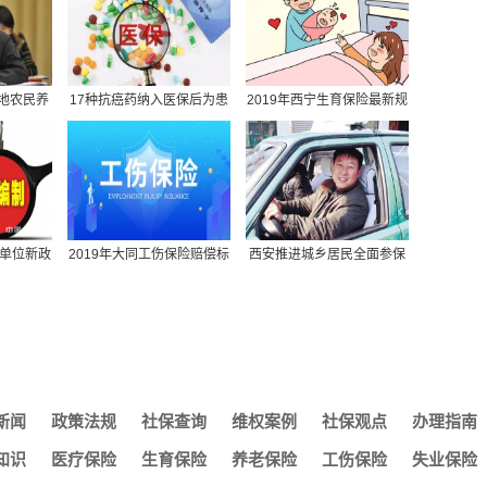
什么意思
未
保险买什么险种
怎么办理
费基数查询
地农民养
17种抗癌药纳入医保后为患
2019年西宁生育保险最新规
保转移需要提供什么材
围
者减轻药费负担超75
定：报销条件、材料
保报销比例
怎样转到苏州园区
业单位新政
2019年大同工伤保险赔偿标
西安推进城乡居民全面参保
键问题
准-2019年大同工伤
的哥保洁员将参加
月才能用
询
地办理社保吗
人缴费工资填多少
新闻
政策法规
社保查询
维权案例
社保观点
办理指南
我怎么找不到
么查社保养老保险费年
知识
医疗保险
生育保险
养老保险
工伤保险
失业保险