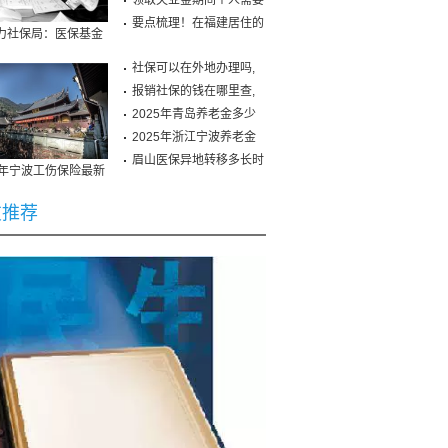
保
领取失业金期间个人需要
要点梳理！在福建居住的
力社保局：医保基金
稳 没钱多得花不出
社保可以在外地办理吗,
报销社保的钱在哪里查,
2025年青岛养老金多少
钱
2025年浙江宁波养老金
认
眉山医保异地转移多长时
19年宁波工伤保险最新
：烧高香算命多半是
策：缴费比例、基数
部门承包的寺院
友推荐
19仙桃失业保险金最新
果：增强政策民主 避
准：领取条件、流程
孙子社保爷爷交！