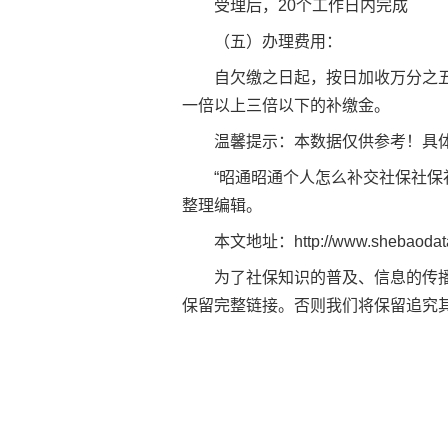
受理后，20个工作日内完成
（五）办理费用：
自欠缴之日起，按日加收万分之
一倍以上三倍以下的补缴金。
温馨提示：本数据仅供参考！具
“昭通昭通个人怎么补交社保社保补
整理编辑。
本文地址：
http://www.shebaodat
为了社保知识的普及、信息的传
保留完整链接。否则我们将保留追究