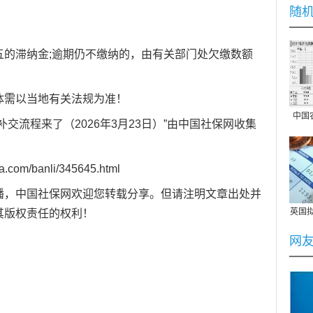
随
五的滞纳金;逾期仍不缴纳的，由有关部门处欠缴数额
体需以当地有关法规为准！
中国
交流程来了（2026年3月23日）”由
中国社保网
收集
a.com/banli/345645.html
播，
中国社保网
欢迎您转载分享。但请注明文章出处并
英国拟
其版权责任的权利！
养老
网
17