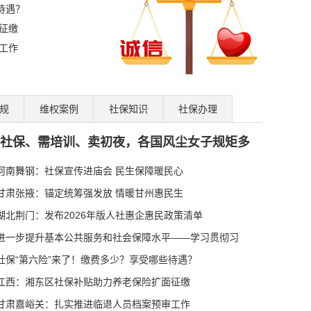
待遇？
征缴
工作
规
维权案例
社保知识
社保办理
裕保障网——记者
社保、需培训、卖初夜，各国风尘女子规矩多
？
很多人分不清，别再交
河南舞钢：社保宣传进庙会 民生保障暖民心
！一张表看懂怎么选
甘肃张掖：锚定统筹强发放 情暖甘州惠民生
补贴申报工作
湖北荆门：发布2026年版人社惠企惠民政策清单
2026年第一期）中
进一步提升基本公共服务和社会保障水平——学习贯彻习
样干
社保“第六险”来了！缴费多少？享受哪些待遇？
人白交好多年
江西：湘东区社保补贴助力养老保险扩面征缴
0元
甘肃嘉峪关：扎实推进临退人员档案预审工作