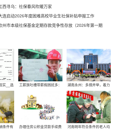
江西寻乌：社保春风吹暖万家
大连启动2026年度困难高校毕业生社保补贴申报工作
钦州市本级社保基金定期存款竞争性存放（2026年第一期
最新一览
月23日）
保交满几年可以领钱？
保个人账户查询操作详
（3-23）
每月需要多少钱？自费灵
2026年最新辽宁盘锦
（缴费基数+缴费比
现实__选
工薪族吐槽带薪假困扰多：
湖南永州：多措并举，着力
节新商贷利率定价机制
7大罢
跟年终奖挂钩（图）
打造“温暖社保”
不用交了？（2026
，高龄补贴领取方式是
准是啥
？（2026/03/2
销条件有
办理住房公积金贷款手续费
河南明年符合条件的老人均