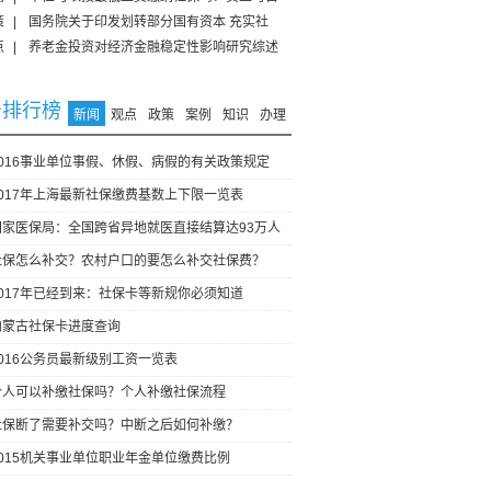
策
|
国务院关于印发划转部分国有资本 充实社
点
|
养老金投资对经济金融稳定性影响研究综述
击排行榜
新闻
观点
政策
案例
知识
办理
2016事业单位事假、休假、病假的有关政策规定
2017年上海最新社保缴费基数上下限一览表
国家医保局：全国跨省异地就医直接结算达93万人
社保怎么补交？农村户口的要怎么补交社保费？
2017年已经到来：社保卡等新规你必须知道
内蒙古社保卡进度查询
2016公务员最新级别工资一览表
个人可以补缴社保吗？个人补缴社保流程
社保断了需要补交吗？中断之后如何补缴？
2015机关事业单位职业年金单位缴费比例