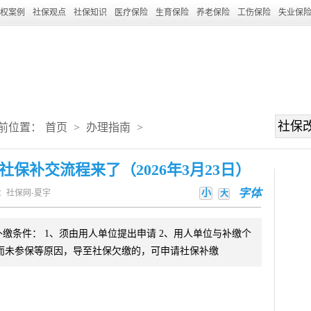
权案例
社保观点
社保知识
医疗保险
生育保险
养老保险
工伤保险
失业保
前位置：
首页
>
办理指南
>
保补交流程来了（2026年3月23日）
小
字体
：社保网-夏宇
大
补缴条件： 1、须由用人单位提出申请 2、用人单位与补缴个
保而未参保等原因，导至社保欠缴的，可申请社保补缴