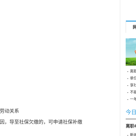
离
单
享
不
一
实劳动关系
今
原因，导至
社保
欠缴的，可申请社保补缴
离职
新