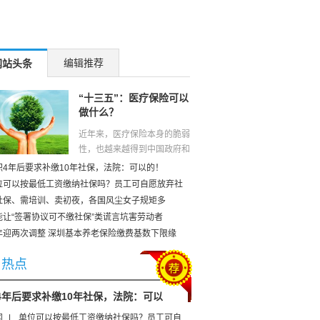
编辑推荐
网站头条
“十三五”：医疗保险可以
做什么？
近年来，医疗保险本身的脆弱
性，也越来越得到中国政府和
全社会热切关注。从这个意义
职4年后要求补缴10年社保，法院：可以的！
上说，在“十三五”期间，医疗
位可以按最低工资缴纳社保吗？员工可自愿放弃社
保险制度的深化改革和进一步
社保、需培训、卖初夜，各国风尘女子规矩多
完善，将是一项十分重要而且
能让“签署协议可不缴社保”类谎言坑害劳动者
急...
[查看全文]
年迎两次调整 深圳基本养老保险缴费基数下限缘
日热点
4年后要求补缴10年社保，法院：可以
闻
|
单位可以按最低工资缴纳社保吗？员工可自