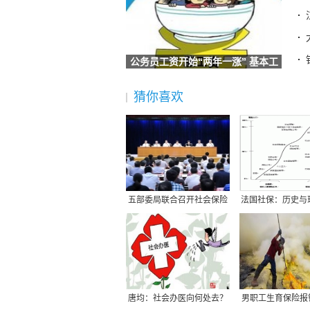
江西：2026“江西卫惠保”参保启动
养老困局：中国社保体系的公平之问
失业金领取条件及标准？（2026/03/23）
公务员工资开始“两年一涨” 基本工
2024-2025年黄冈社保缴费基数及比例
资占比将
社保停多久就不能续交了，就作废了？（3
猜你喜欢
2026年齐齐哈尔社保缴费多少钱呢？社
12333怎么查询社保缴费明细？兰州社
情
看过来！社保线上缴费的正确打开方式揭晓
2024-2025年山东青岛灵活就业社保
活
辽宁盘锦灵活就业4050补贴需要什么条件
4
2025年成都五险一金的缴费基数是多少
五部委局联合召开社会保险
法国社保：历史与
例）
2024银行购房贷款利率调整时间贵州毕
费和非税收入征管职
择与无奈-200
社保最低缴费年限是几年？社保交满几年就
2025年高龄老人津贴发放标准最新公布
2026年江西南昌社保缴纳基数遵循的标
山东领取社保福利补贴，有哪些实用的操作方法
唐均：社会办医向何处去？
男职工生育保险报