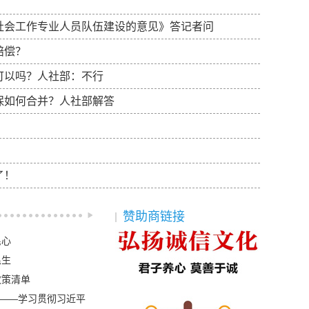
社会工作专业人员队伍建设的意见》答记者问
赔偿？
可以吗？人社部：不行
广东
保如何合并？人社部解答
？
了！
赞助商链接
民心
民生
政策清单
——学习贯彻习近平