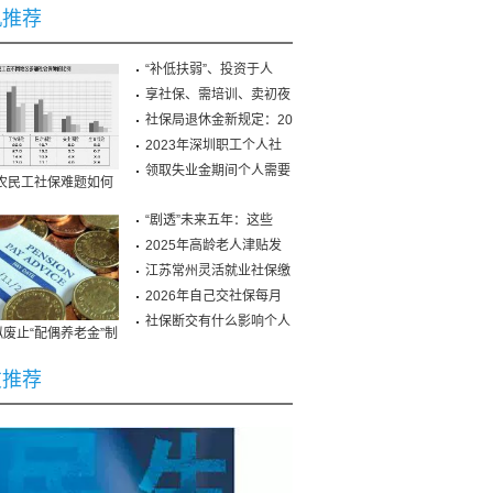
机推荐
“补低扶弱”、投资于人
享社保、需培训、卖初夜
社保局退休金新规定：20
2023年深圳职工个人社
保
领取失业金期间个人需要
农民工社保难题如何
破解
“剧透”未来五年：这些
2025年高龄老人津贴发
放
江苏常州灵活就业社保缴
2026年自己交社保每月
需
社保断交有什么影响个人
废止“配偶养老金”制
概念早盘大涨 桑乐金
度
等2股涨停
友推荐
种抗癌药纳入医保后为