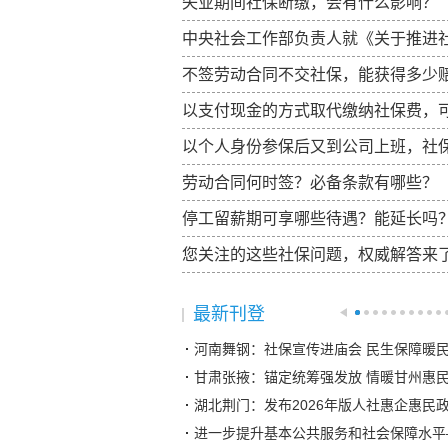
失业期间社保断缴，会有什么影响？
中央社会工作部负责人就《关于推进
不签劳动合同不交社保，能获得多少
以支付现金的方式取代缴纳社保费，
以个人身份参保后又到公司上班，社
劳动合同何时签？必备条款有哪些？
停工留薪期可享哪些待遇？能延长吗
您关注的这些社保问题，权威解答来
最新刊登
河南舞钢：社保宣传进庙会 民生保障暖
甘肃张掖：锚定统筹强发放 情暖甘州惠
湖北荆门：发布2026年版人社惠企惠民
进一步提升基本公共服务和社会保障水平