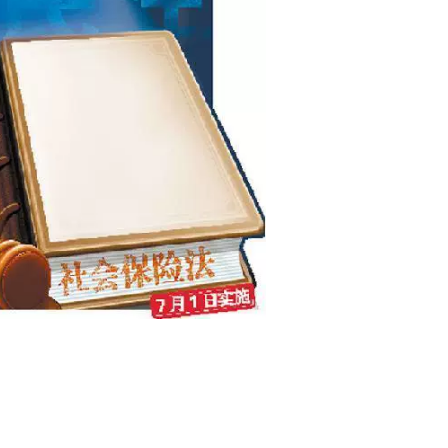
断交的后果竟然这么
减轻药费负担超75
重 还不知道的赶紧
市2023年灵活就业人
破解养老保险的三角
养老保险缴费基数上
悖论
生育保险的缴费和申
展望:如何破解农民工
领条件
养老困局?
性金融机制与保障性
中国：养老地产市场