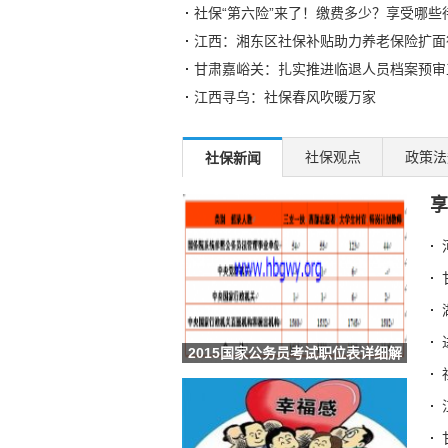
社保“第六险”来了！缴费多少？享受哪些
江西：湘东区社保补贴助力养老保险扩面
甘肃嘉峪关：扎实推进临退人员档案预审
江西寻乌：社保春风吹暖万家
张某猛药品销售行贿案
“剧透”未来五年：这些工作要火
社保观点
政策法
社保新闻
“补低扶弱”、投资于人：如何织密共同富
享
社保只交9年：60岁取出来，还是继续交
职工社保 vs 居民社保，到底差在哪？
职工、灵活就业、居民社保别傻傻分不清
大连启动2026年度困难高校毕业生社保
钦州市本级社保基金定期存款竞争性存放（
增技能稳就业强社保 这些民生事 河南这
2015国家公务员考试职位表详细解
多交一年社保，退休工资收入差这么大
析
社保局朋友透露：社保这几个误区，很多
安徽庐江：城乡居保缴费档次提高至900