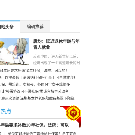
编辑推荐
网站头条
唐均：延迟退休年龄与年
青人就业
反观中国，进入新世纪以后，
经济出现了一个高速增长的时
期。在这一时期，中国的经济
职4年后要求补缴10年社保，法院：可以的！
总量逐渐攀升到世界第二，按
位可以按最低工资缴纳社保吗？员工可自愿放弃社
人均GDP排位则进入了上中
社保、需培训、卖初夜，各国风尘女子规矩多
等收入国家，外汇储备更是高
能让“签署协议可不缴社保”类谎言坑害劳动者
居世界...
[查看全文]
年迎两次调整 深圳基本养老保险缴费基数下限缘
日热点
4年后要求补缴10年社保，法院：可以
闻
|
单位可以按最低工资缴纳社保吗？员工可自