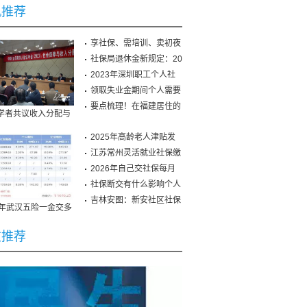
机推荐
享社保、需培训、卖初夜
社保局退休金新规定：20
2023年深圳职工个人社
保
领取失业金期间个人需要
要点梳理！在福建居住的
学者共议收入分配与
社会保障改革
2025年高龄老人津贴发
放
江苏常州灵活就业社保缴
2026年自己交社保每月
需
社保断交有什么影响个人
吉林安图：新安社区社保
19年武汉五险一金交多
保险费征缴暂行条例
？2019年武汉五险
友推荐
12上海社保缴费比例
州养老保险查询个人