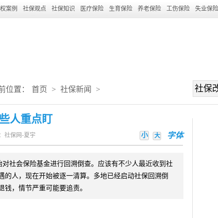
权案例
社保观点
社保知识
医疗保险
生育保险
养老保险
工伤保险
失业保
前位置：
首页
>
社保新闻
>
些人重点盯
小
字体
：社保网-夏宇
大
开始对社会保险基金进行回溯倒查。应该有不少人最近收到社
遇的人，现在开始被逐一清算。多地已经启动社保回溯倒
退钱，情节严重可能要追责。