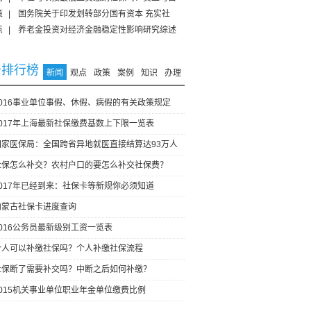
策
|
国务院关于印发划转部分国有资本 充实社
点
|
养老金投资对经济金融稳定性影响研究综述
击排行榜
新闻
观点
政策
案例
知识
办理
2016事业单位事假、休假、病假的有关政策规定
2017年上海最新社保缴费基数上下限一览表
国家医保局：全国跨省异地就医直接结算达93万人
社保怎么补交？农村户口的要怎么补交社保费？
2017年已经到来：社保卡等新规你必须知道
内蒙古社保卡进度查询
2016公务员最新级别工资一览表
个人可以补缴社保吗？个人补缴社保流程
社保断了需要补交吗？中断之后如何补缴？
2015机关事业单位职业年金单位缴费比例