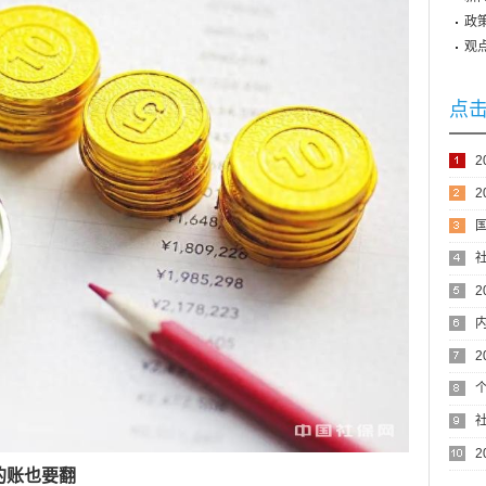
政
观
点
次
的账也要翻