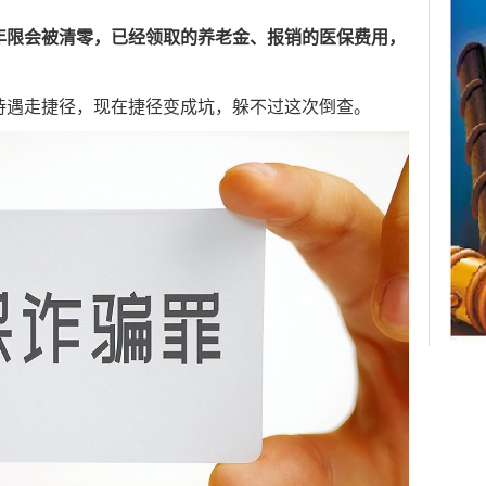
2
年限会被清零，已经领取的养老金、报销的医保费用，
待遇走捷径，现在捷径变成坑，躲不过这次倒查。
广州
李斌
住房
林羿
融
一周热
20
赖