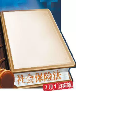
012上海社保比例
账户
非户籍补缴社保或纳
：扩大就业再就业 建
税证明不可购房
立促进就业长效
公积金基数标准 简单
：美国的基金业在金
易懂的计算方法
危机中为啥受损不大
点: 23省土地财政依
19年哈尔滨失业保险金
度排名 浙江最高