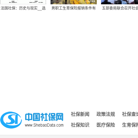
山东领取社保福利补贴，有哪些实用的操作方法？（2026/03/2
法国社保：历史与现实__选
男职工生育保险报销条件有
五部委局联合召开社
灵活就业人员自己交社保一个月多少钱？以甘肃兰州为例2026-
择与无奈-2007大罢
哪些
费和非税收入征管
合肥城乡居民社保一次性补缴条件怎么查？2026年补缴方案详
商贷冲还贷还款方式有哪些？
广东东莞灵活就业社保多少钱一个月，2025年灵活就业社保缴
2025年社保缴纳新规来了！2025年西宁自己交社保一个月多少
公积金缴存基数上限如何定2026？拉萨住房公积金基数上限多
利率变动热力图！2026公积金贷款利率一览表
山东老人补贴标准2024-2025年最新高龄补贴领取年龄划分、
补
厦门12333怎么查询社保缴费明细怎么操作？
社保断缴、未缴满15或20年，2025年新规下都可以补缴社保了
单位可以采用哪种缴款方式完成住房公积金缴存？2026-03-23
社保卡丢了怎么补办？流程与材料（2026/03/23）
社保新闻
政策法规
社保查
江苏常州灵活就业社保缴费标准及比例2026，最新标准是多少
社保知识
医疗保险
生育保
2024-2025年吴忠4050补贴新规来了：灵活就业人员社保补贴
能
社保缴费基数是什么?社保缴费多少钱一个月？（3月23日）