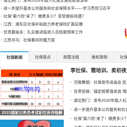
湖北荆门：发布2026年版人社惠企惠民政策清单
进一步提升基本公共服务和社会保障水平——学习贯彻习近平
社保“第六险”来了！缴费多少？享受哪些待遇？
江西：湘东区社保补贴助力养老保险扩面征缴
甘肃嘉峪关：扎实推进临退人员档案预审工作
江西寻乌：社保春风吹暖万家
张某猛药品销售行贿案
“剧透”未来五年：这些工作要火
社保观点
政策法规
维权案例
社
社保新闻
“补低扶弱”、投资于人：如何织密共同富裕保障网——记者
享社保、需培训、卖初夜
社保只交9年：60岁取出来，还是继续交？
职工社保 vs 居民社保，到底差在哪？很多人分不清，别再交
河南舞钢：社保宣传进庙会 
职工、灵活就业、居民社保别傻傻分不清！一张表看懂怎么选
甘肃张掖：锚定统筹强发放 
大连启动2026年度困难高校毕业生社保补贴申报工作
湖北荆门：发布2026年版人
钦州市本级社保基金定期存款竞争性存放（2026年第一期）中
进一步提升基本公共服务和社
增技能稳就业强社保 这些民生事 河南这样干
2015国家公务员考试职位表详细解
多交一年社保，退休工资收入差这么大
析
社保“第六险”来了！缴费多少
社保局朋友透露：社保这几个误区，很多人白交好多年