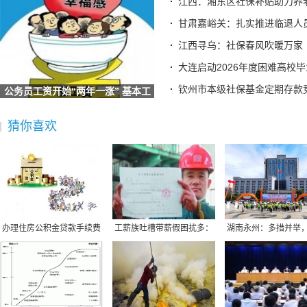
江西：湘东区社保补贴助力养
安徽庐江：城乡居保缴费档次提高至9000元
甘肃嘉峪关：扎实推进临退人
江西：2026“江西卫惠保”参保启动
江西寻乌：社保春风吹暖万家
养老困局：中国社保体系的公平之问
大连启动2026年度困难高校
失业金领取条件及标准？（2026/03/23）
钦州市本级社保基金定期存款竞
公务员工资开始“两年一涨” 基本工
2024-2025年黄冈社保缴费基数及比例最新一览
资占比将
社保停多久就不能续交了，就作废了？（3月23日）
猜你喜欢
2026年齐齐哈尔社保缴费多少钱呢？社保交满几年可以领钱？
12333怎么查询社保缴费明细？兰州社保个人账户查询操作详
情
看过来！社保线上缴费的正确打开方式揭晓（3-23）
2024-2025年山东青岛灵活就业社保每月需要多少钱？自费灵
活
辽宁盘锦灵活就业4050补贴需要什么条件2026年最新辽宁盘锦
4
2025年成都五险一金的缴费基数是多少（缴费基数+缴费比
办理住房公积金贷款手续费
工薪族吐槽带薪假困扰多：
湖南永州：多措并举
例）
2024银行购房贷款利率调整时间贵州毕节新商贷利率定价机制
跟年终奖挂钩（图）
打造“温暖社保”
社保最低缴费年限是几年？社保交满几年就不用交了？（2026
2025年高龄老人津贴发放标准最新公布，高龄补贴领取方式是
2026年江西南昌社保缴纳基数遵循的标准是啥