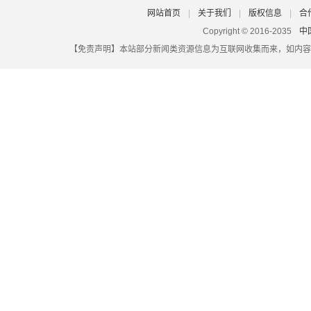
2026公积金基数调整吗？你到手工资有变少吗？
网站首页
|
关于我们
|
版权信息
|
合
贷款利息怎么算？2025宁德买房公积金贷款利息怎么算？
Copyright © 2016-2035
中
【免责声明】本站部分新闻类资源信息为互联网收集而来，如内容
2026退休养老金怎么算？（举例：陕西榆林）
社保可以累计吗？中间断过（03/23）
西宁社保缴费比例是多少的（2026-3-23）
2026年自己交社保每月需要多少钱银川社保退休后每月可以领
济南个体户社保要交多少钱一个月（2026年3月23日）
石家庄个人社保是怎么补缴的？
河南郑州灵活就业社保2025年缴费标准来了灵活就业人员保险
城乡居民社保能否补缴费用？（2026-03-23）
山东聊城公积金怎么转移
2024-2025年鹤壁4050补贴新规来了：灵活就业人员社保补贴
能
公积金缴存基数是税前还是税后工资？安徽合肥公积金基数怎
1年期和5年期以上LPR分别是多少？（3月23日）
退休金计算方法是怎样的？03/23
社保断交有什么影响个人可以补吗？（2026/03/23）