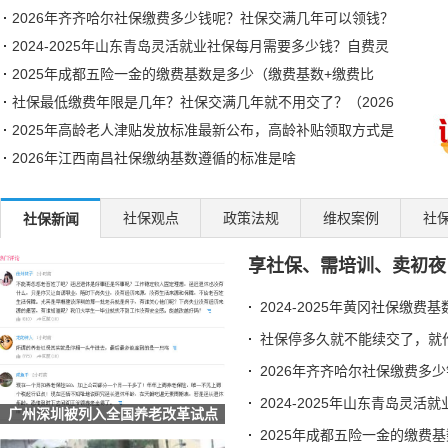
2026年齐齐哈尔社保缴费多少钱呢？社保交满几年可以领钱？
2024-2025年山东青岛灵活就业社保每月需要多少钱？自费灵
活
2025年成都五险一金的缴费基数是多少（缴费基数+缴费比
例）
社保最低缴费年限是几年？社保交满几年就不用交了？（2026
2025年高龄老人津贴发放标准最新公布，高龄补贴领取方式是
2026年江西南昌社保缴纳基数遵循的标准是啥
山东领取社保福利补贴，有哪些实用的操作方法？（2026/03/2
灵活就业人员自己交社保一个月多少钱？以甘肃兰州为例2026-
社保观点
政策法规
维权案例
社
社保新闻
合肥城乡居民社保一次性补缴条件怎么查？2026年补缴方案详
享社保、需培训、卖初夜
广东东莞灵活就业社保多少钱一个月，2025年灵活就业社保缴
2025年社保缴纳新规来了！2025年西宁自己交社保一个月多少
2024-2025年黄冈社保缴费
山东老人补贴标准2024-2025年最新高龄补贴领取年龄划分、
社保停多久就不能续交了，就作
补
社保断缴、未缴满15或20年，2025年新规下都可以补缴社保了
2026年齐齐哈尔社保缴费多
江苏常州灵活就业社保缴费标准及比例2026，最新标准是多少
2024-2025年山东青岛灵
社保缴费基数是什么?社保缴费多少钱一个月？（3月23日）
广州深圳被列入全国养老改革试点
社保可以累计吗？中间断过（03/23）
地区
2025年成都五险一金的缴费