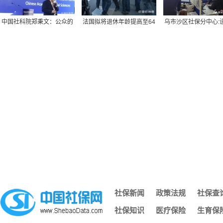
发生劳动争议，怎样申请仲裁？
用人单位请注意！招用人员这些规定要遵守
中国社科院郑秉文：公众的
法国拟将退休年龄提高至64
乌市沙区社保分中心:
“十五五”就业新机遇，哪个最让你心动？
企业年金个人投资选
岁，大罢工此起彼伏
区“手把手”教企
人力资源社会保障部等九部门印发工伤预防五年行动计划
丁薛祥：促进高校毕业生高质量充分就业
各地社保开始回溯倒查，这些人重点盯
社保卡服务银行可以更换吗？
陕西推出社保“秦小保”鸿蒙版智能体服务
农村社保补缴大变动！60岁不够15年，2026年这样补才划算，
社保卡丢了怎么办？别慌，看这篇
刷济南社保卡坐青岛地铁济青社保实现双城通办
离职4年后要求补缴10年社保，法院：可以的！
提高农民养老金？问题是根本没有所谓的“农民养老金”
四川：事关“投资于人”新政 11项补贴与激励正征求意见
社保新闻
政策法规
社保查
甘肃张掖：府院联动 共护社保基金安全
社保知识
医疗保险
生育保
安徽安庆：宜秀区精准施策促参保 暖心服务惠民生