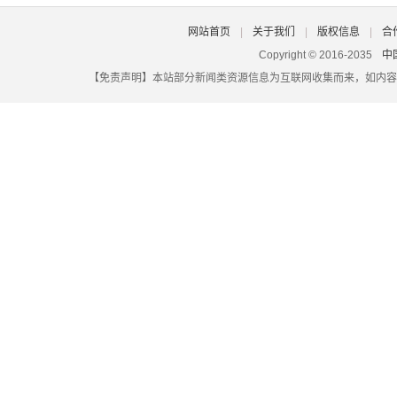
扬中市公示重点行业重点群体社保补贴名单
四川财政“三管齐下” 护航社保基金股权收益管理提质增效
网站首页
|
关于我们
|
版权信息
|
合
“一号对外”的三水社保服务热线，凭啥火？
Copyright © 2016-2035
中
【免责声明】本站部分新闻类资源信息为互联网收集而来，如内容
分宜县社保中心“春暖行动”暖万家 (图)
如何通过电子税务局办理职工个人社保费退费手续？
终究还是对社保基数和社保年限下手了
济南青岛两市社保卡实现互通互认
山西灵活就业人员可预缴养老保险费
河南省信阳市商城县：社保窗口“特发政务”获点赞 暖心服务
上饶开展公积金小额睡眠账户清理工作，30天内不处理将转入
敦化市社保局线上经办“提速”，打造便民服务“直通车”
不签劳动合同不交社保，能获得多少赔偿？
外籍华人回国养老必看！2026居留+医疗+社保一站式攻略
陕西社保迈入“智办时代”
社保将迎来第六险！来看绍兴长护险参保、待遇享受信息！
《关于医保支持基层医疗卫生服务发展的指导意见》政策解读