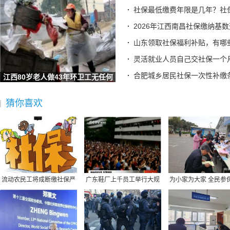
西宁社保缴费比例是多少的（2026-3-23）
社保最低缴费年限是几年？社
2026年自己交社保每月需要多少钱银川社保退休后每月可以领
2026年江西南昌社保缴纳基
济南个体户社保要交多少钱一个月（2026年3月23日）
山东领取社保福利补贴，有哪些
河南郑州灵活就业社保2025年缴费标准来了灵活就业人员保险
灵活就业人员自己交社保一个
国家医保局：按病种付费分组方案3.0版调整情况介绍实录
合肥城乡居民社保一次性补缴条
江西80岁老人做43年环卫工无任何
那些注定无果的临床研究项目“何意味”？——医保飞检人员
社保
以“个人医保云”建设为抓手，提升中国健康智能体全球竞争
猜你喜欢
退休后才发现：社保交15年和交25年，差距真的太大了
两会定调！社保缴费全面松绑，灵活就业打工人老人均享红利
盐津县开展社保政策宣传活动
以个人身份参保后又到公司上班，社保如何合并？人社部解答
特殊人员能申请上门激活社保卡金融功能吗？
社保缴纳出事了！江苏29户企业被点名！社保被税务严查
流动农民工将成断缴社保严
广东鞋厂上千员工举行大规
为小家为大家 全民参
灵活就业交社保，60%和100%档次怎么选？
重群体 解决社保转
模罢工 官方介入
家
北京：4月起可多渠道查询2025年度社保对账单
吉林安图：新安社区社保补贴惠民生 政策宣传进万家